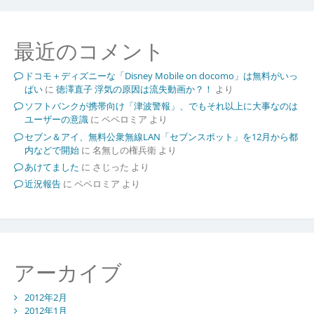
最近のコメント
ドコモ＋ディズニーな「Disney Mobile on docomo」は無料がいっ
ぱい
に
徳澤直子 浮気の原因は流失動画か？！
より
ソフトバンクが携帯向け「津波警報」、でもそれ以上に大事なのは
ユーザーの意識
に
ペペロミア
より
セブン＆アイ、無料公衆無線LAN「セブンスポット」を12月から都
内などで開始
に
名無しの権兵衛
より
あけてました
に
さじった
より
近況報告
に
ペペロミア
より
アーカイブ
2012年2月
2012年1月