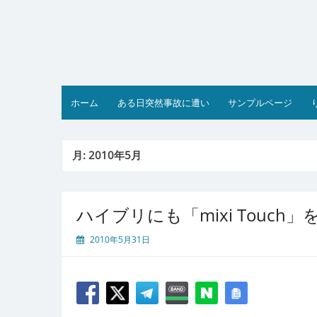
コ
ン
テ
ン
ツ
へ
ス
ホーム
ある日突然事故に遭い
サンプルページ
キ
ッ
プ
月:
2010年5月
ハイブリにも「mixi Touch
2010年5月31日