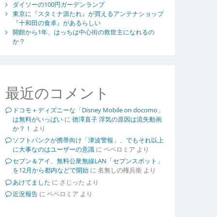
ダイソーの100円ガーデンランプ
東京に『スタミナ源たれ』が買えるアンテナショップ
『十和田の食卓』があるらしい
開館から1年、はっちは中心街の救世主になれるの
か？
最近のコメント
ドコモ＋ディズニーな「Disney Mobile on docomo」
は無料がいっぱい
に
徳澤直子 浮気の原因は流失動画
か？！
より
ソフトバンクが携帯向け「津波警報」、でもそれ以上
に大事なのはユーザーの意識
に
ペペロミア
より
セブン＆アイ、無料公衆無線LAN「セブンスポット」
を12月から都内などで開始
に
名無しの権兵衛
より
あけてました
に
さじった
より
近況報告
に
ペペロミア
より