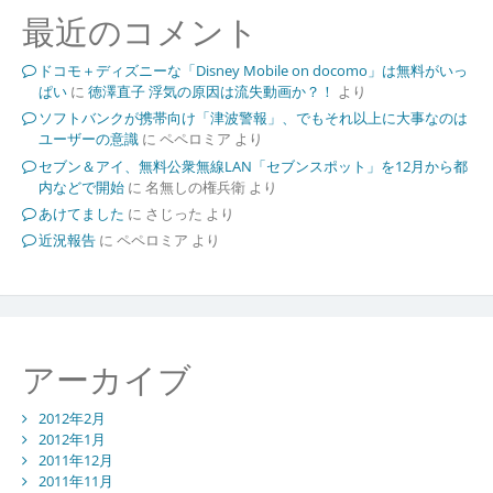
最近のコメント
ドコモ＋ディズニーな「Disney Mobile on docomo」は無料がいっ
ぱい
に
徳澤直子 浮気の原因は流失動画か？！
より
ソフトバンクが携帯向け「津波警報」、でもそれ以上に大事なのは
ユーザーの意識
に
ペペロミア
より
セブン＆アイ、無料公衆無線LAN「セブンスポット」を12月から都
内などで開始
に
名無しの権兵衛
より
あけてました
に
さじった
より
近況報告
に
ペペロミア
より
アーカイブ
2012年2月
2012年1月
2011年12月
2011年11月