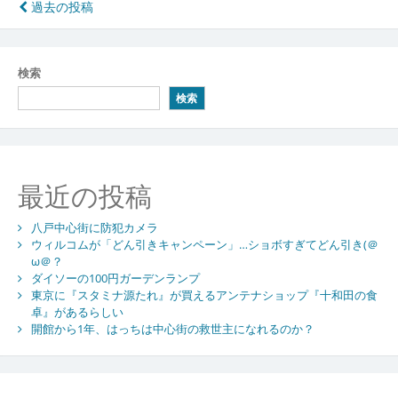
投
過去の投稿
稿
ナ
検索
ビ
検索
ゲ
ー
シ
最近の投稿
ョ
八戸中心街に防犯カメラ
ン
ウィルコムが「どん引きキャンペーン」…ショボすぎてどん引き(＠
ω＠？
ダイソーの100円ガーデンランプ
東京に『スタミナ源たれ』が買えるアンテナショップ『十和田の食
卓』があるらしい
開館から1年、はっちは中心街の救世主になれるのか？