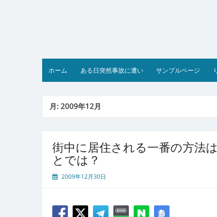
コ
ン
テ
ン
ツ
へ
ス
ホーム
ある日突然事故に遭い
サンプルページ
キ
ッ
プ
月:
2009年12月
街中に居住される一番の方法
とでは？
2009年12月30日