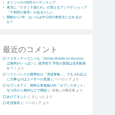
ダイソーの100円ガーデンランプ
東京に『スタミナ源たれ』が買えるアンテナショップ
『十和田の食卓』があるらしい
開館から1年、はっちは中心街の救世主になれるの
か？
最近のコメント
ドコモ＋ディズニーな「Disney Mobile on docomo」
は無料がいっぱい
に
徳澤直子 浮気の原因は流失動画
か？！
より
ソフトバンクが携帯向け「津波警報」、でもそれ以上
に大事なのはユーザーの意識
に
ペペロミア
より
セブン＆アイ、無料公衆無線LAN「セブンスポット」
を12月から都内などで開始
に
名無しの権兵衛
より
あけてました
に
さじった
より
近況報告
に
ペペロミア
より