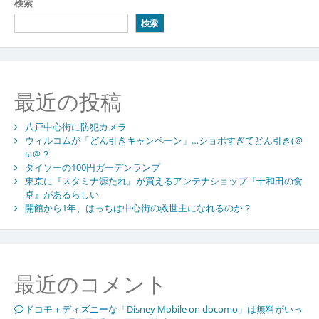
ナ
検索
ビ
検索
ゲ
ー
シ
最近の投稿
ョ
八戸中心街に防犯カメラ
ン
ウィルコムが「どん引きキャンペーン」…ショボすぎてどん引き(＠
ω＠？
ダイソーの100円ガーデンランプ
東京に『スタミナ源たれ』が買えるアンテナショップ『十和田の食
卓』があるらしい
開館から1年、はっちは中心街の救世主になれるのか？
最近のコメント
ドコモ＋ディズニーな「Disney Mobile on docomo」は無料がいっ