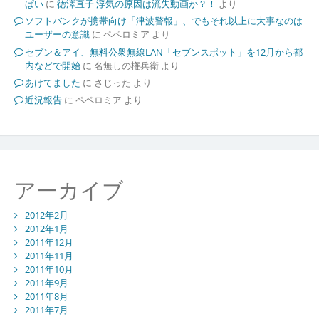
ぱい
に
徳澤直子 浮気の原因は流失動画か？！
より
ソフトバンクが携帯向け「津波警報」、でもそれ以上に大事なのは
ユーザーの意識
に
ペペロミア
より
セブン＆アイ、無料公衆無線LAN「セブンスポット」を12月から都
内などで開始
に
名無しの権兵衛
より
あけてました
に
さじった
より
近況報告
に
ペペロミア
より
アーカイブ
2012年2月
2012年1月
2011年12月
2011年11月
2011年10月
2011年9月
2011年8月
2011年7月