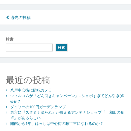
投
過去の投稿
稿
ナ
検索
ビ
検索
ゲ
ー
シ
最近の投稿
ョ
八戸中心街に防犯カメラ
ン
ウィルコムが「どん引きキャンペーン」…ショボすぎてどん引き(＠
ω＠？
ダイソーの100円ガーデンランプ
東京に『スタミナ源たれ』が買えるアンテナショップ『十和田の食
卓』があるらしい
開館から1年、はっちは中心街の救世主になれるのか？