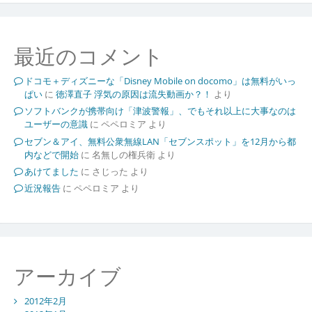
最近のコメント
ドコモ＋ディズニーな「Disney Mobile on docomo」は無料がいっ
ぱい
に
徳澤直子 浮気の原因は流失動画か？！
より
ソフトバンクが携帯向け「津波警報」、でもそれ以上に大事なのは
ユーザーの意識
に
ペペロミア
より
セブン＆アイ、無料公衆無線LAN「セブンスポット」を12月から都
内などで開始
に
名無しの権兵衛
より
あけてました
に
さじった
より
近況報告
に
ペペロミア
より
アーカイブ
2012年2月