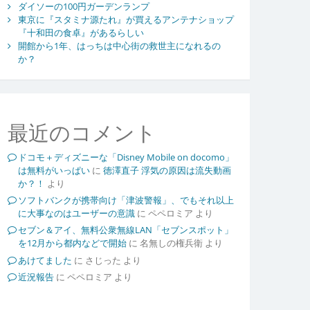
ダイソーの100円ガーデンランプ
東京に『スタミナ源たれ』が買えるアンテナショップ
『十和田の食卓』があるらしい
開館から1年、はっちは中心街の救世主になれるの
か？
最近のコメント
ドコモ＋ディズニーな「Disney Mobile on docomo」
は無料がいっぱい
に
徳澤直子 浮気の原因は流失動画
か？！
より
ソフトバンクが携帯向け「津波警報」、でもそれ以上
に大事なのはユーザーの意識
に
ペペロミア
より
セブン＆アイ、無料公衆無線LAN「セブンスポット」
を12月から都内などで開始
に
名無しの権兵衛
より
あけてました
に
さじった
より
近況報告
に
ペペロミア
より