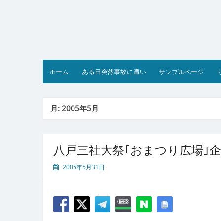
コ
ン
テ
ン
ツ
へ
ス
ホーム
ある日突然事故に遭い
サンプルページ
キ
ッ
プ
月:
2005年5月
八戸三社大祭｢おまつり広場｣
2005年5月31日