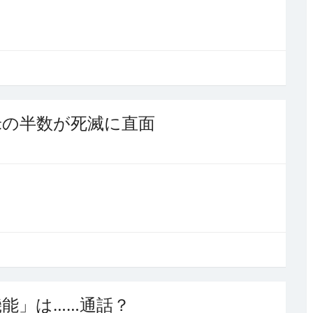
米の半数が死滅に直面
能」は……通話？