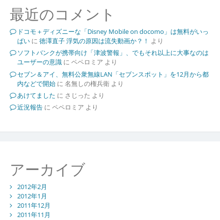
最近のコメント
ドコモ＋ディズニーな「Disney Mobile on docomo」は無料がいっ
ぱい
に
徳澤直子 浮気の原因は流失動画か？！
より
ソフトバンクが携帯向け「津波警報」、でもそれ以上に大事なのは
ユーザーの意識
に
ペペロミア
より
セブン＆アイ、無料公衆無線LAN「セブンスポット」を12月から都
内などで開始
に
名無しの権兵衛
より
あけてました
に
さじった
より
近況報告
に
ペペロミア
より
アーカイブ
2012年2月
2012年1月
2011年12月
2011年11月