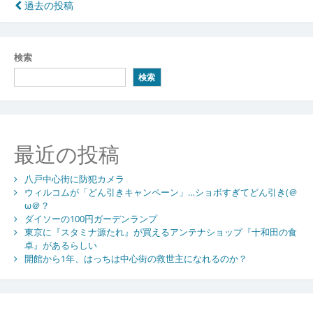
投
過去の投稿
稿
ナ
検索
ビ
検索
ゲ
ー
シ
最近の投稿
ョ
八戸中心街に防犯カメラ
ン
ウィルコムが「どん引きキャンペーン」…ショボすぎてどん引き(＠
ω＠？
ダイソーの100円ガーデンランプ
東京に『スタミナ源たれ』が買えるアンテナショップ『十和田の食
卓』があるらしい
開館から1年、はっちは中心街の救世主になれるのか？