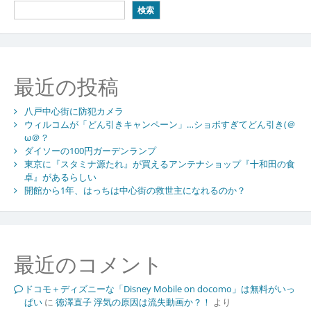
検索
最近の投稿
八戸中心街に防犯カメラ
ウィルコムが「どん引きキャンペーン」…ショボすぎてどん引き(＠
ω＠？
ダイソーの100円ガーデンランプ
東京に『スタミナ源たれ』が買えるアンテナショップ『十和田の食
卓』があるらしい
開館から1年、はっちは中心街の救世主になれるのか？
最近のコメント
ドコモ＋ディズニーな「Disney Mobile on docomo」は無料がいっ
ぱい
に
徳澤直子 浮気の原因は流失動画か？！
より