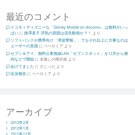
最近のコメント
ドコモ＋ディズニーな「Disney Mobile on docomo」は無料がいっ
ぱい
に
徳澤直子 浮気の原因は流失動画か？！
より
ソフトバンクが携帯向け「津波警報」、でもそれ以上に大事なのは
ユーザーの意識
に
ペペロミア
より
セブン＆アイ、無料公衆無線LAN「セブンスポット」を12月から都
内などで開始
に
名無しの権兵衛
より
あけてました
に
さじった
より
近況報告
に
ペペロミア
より
アーカイブ
2012年2月
2012年1月
2011年12月