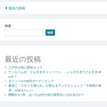
投
過去の投稿
稿
ナ
検索
ビ
検索
ゲ
ー
シ
最近の投稿
ョ
八戸中心街に防犯カメラ
ン
ウィルコムが「どん引きキャンペーン」…ショボすぎてどん引き(＠
ω＠？
ダイソーの100円ガーデンランプ
東京に『スタミナ源たれ』が買えるアンテナショップ『十和田の食
卓』があるらしい
開館から1年、はっちは中心街の救世主になれるのか？