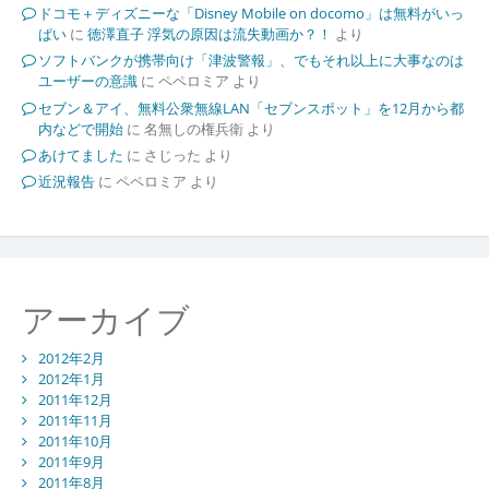
ドコモ＋ディズニーな「Disney Mobile on docomo」は無料がいっ
ぱい
に
徳澤直子 浮気の原因は流失動画か？！
より
ソフトバンクが携帯向け「津波警報」、でもそれ以上に大事なのは
ユーザーの意識
に
ペペロミア
より
セブン＆アイ、無料公衆無線LAN「セブンスポット」を12月から都
内などで開始
に
名無しの権兵衛
より
あけてました
に
さじった
より
近況報告
に
ペペロミア
より
アーカイブ
2012年2月
2012年1月
2011年12月
2011年11月
2011年10月
2011年9月
2011年8月