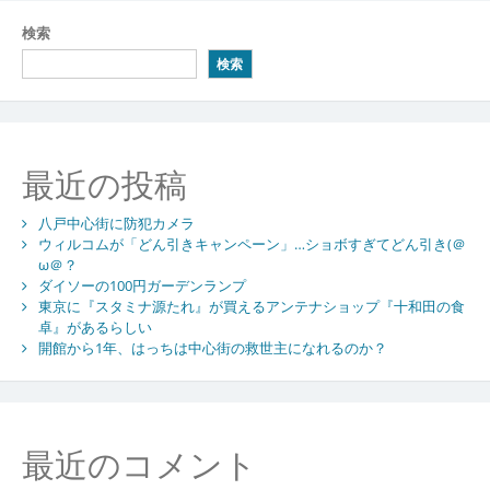
ナ
検索
ビ
検索
ゲ
ー
シ
最近の投稿
ョ
八戸中心街に防犯カメラ
ン
ウィルコムが「どん引きキャンペーン」…ショボすぎてどん引き(＠
ω＠？
ダイソーの100円ガーデンランプ
東京に『スタミナ源たれ』が買えるアンテナショップ『十和田の食
卓』があるらしい
開館から1年、はっちは中心街の救世主になれるのか？
最近のコメント