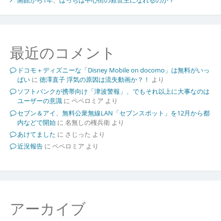
開館から1年、はっちは中心街の救世主になれるのか？
最近のコメント
ドコモ＋ディズニーな「Disney Mobile on docomo」は無料がいっ
ぱい
に
徳澤直子 浮気の原因は流失動画か？！
より
ソフトバンクが携帯向け「津波警報」、でもそれ以上に大事なのは
ユーザーの意識
に
ペペロミア
より
セブン＆アイ、無料公衆無線LAN「セブンスポット」を12月から都
内などで開始
に
名無しの権兵衛
より
あけてました
に
さじった
より
近況報告
に
ペペロミア
より
アーカイブ