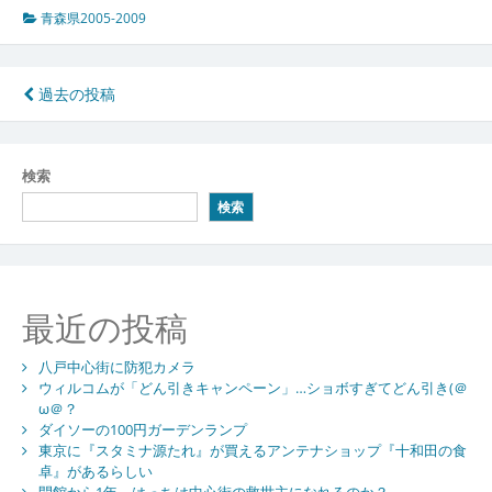
青森県2005-2009
投
過去の投稿
稿
ナ
検索
ビ
検索
ゲ
ー
シ
最近の投稿
ョ
八戸中心街に防犯カメラ
ン
ウィルコムが「どん引きキャンペーン」…ショボすぎてどん引き(＠
ω＠？
ダイソーの100円ガーデンランプ
東京に『スタミナ源たれ』が買えるアンテナショップ『十和田の食
卓』があるらしい