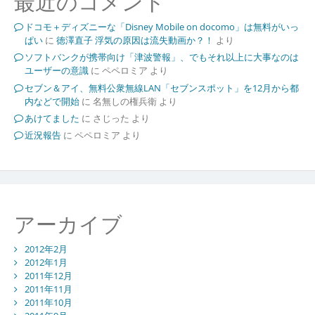
最近のコメント
ドコモ＋ディズニーな「Disney Mobile on docomo」は無料がいっ
ぱい
に
徳澤直子 浮気の原因は流失動画か？！
より
ソフトバンクが携帯向け「津波警報」、でもそれ以上に大事なのは
ユーザーの意識
に
ペペロミア
より
セブン＆アイ、無料公衆無線LAN「セブンスポット」を12月から都
内などで開始
に
名無しの権兵衛
より
あけてました
に
さじった
より
近況報告
に
ペペロミア
より
アーカイブ
2012年2月
2012年1月
2011年12月
2011年11月
2011年10月