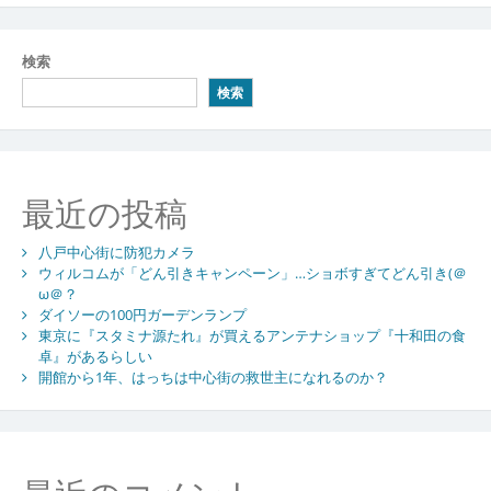
稿
ナ
検索
ビ
検索
ゲ
ー
シ
最近の投稿
ョ
八戸中心街に防犯カメラ
ン
ウィルコムが「どん引きキャンペーン」…ショボすぎてどん引き(＠
ω＠？
ダイソーの100円ガーデンランプ
東京に『スタミナ源たれ』が買えるアンテナショップ『十和田の食
卓』があるらしい
開館から1年、はっちは中心街の救世主になれるのか？