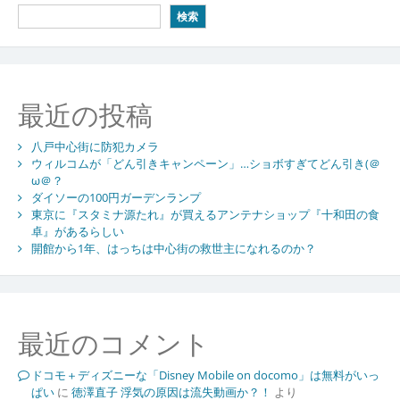
ビ
検索
ゲ
ー
シ
最近の投稿
ョ
八戸中心街に防犯カメラ
ン
ウィルコムが「どん引きキャンペーン」…ショボすぎてどん引き(＠
ω＠？
ダイソーの100円ガーデンランプ
東京に『スタミナ源たれ』が買えるアンテナショップ『十和田の食
卓』があるらしい
開館から1年、はっちは中心街の救世主になれるのか？
最近のコメント
ドコモ＋ディズニーな「Disney Mobile on docomo」は無料がいっ
ぱい
に
徳澤直子 浮気の原因は流失動画か？！
より