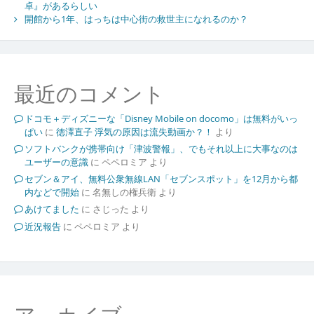
卓』があるらしい
開館から1年、はっちは中心街の救世主になれるのか？
最近のコメント
ドコモ＋ディズニーな「Disney Mobile on docomo」は無料がいっ
ぱい
に
徳澤直子 浮気の原因は流失動画か？！
より
ソフトバンクが携帯向け「津波警報」、でもそれ以上に大事なのは
ユーザーの意識
に
ペペロミア
より
セブン＆アイ、無料公衆無線LAN「セブンスポット」を12月から都
内などで開始
に
名無しの権兵衛
より
あけてました
に
さじった
より
近況報告
に
ペペロミア
より