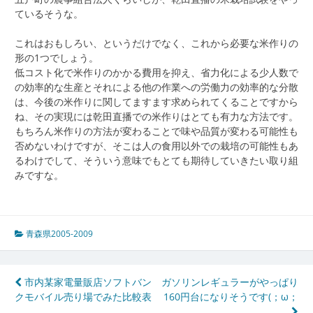
ているそうな。
これはおもしろい、というだけでなく、これから必要な米作りの
形の1つでしょう。
低コスト化で米作りのかかる費用を抑え、省力化による少人数で
の効率的な生産とそれによる他の作業への労働力の効率的な分散
は、今後の米作りに関してますます求められてくることですから
ね、その実現には乾田直播での米作りはとても有力な方法です。
もちろん米作りの方法が変わることで味や品質が変わる可能性も
否めないわけですが、そこは人の食用以外での栽培の可能性もあ
るわけでして、そういう意味でもとても期待していきたい取り組
みですな。
青森県2005-2009
投
市内某家電量販店ソフトバン
ガソリンレギュラーがやっぱり
クモバイル売り場でみた比較表
160円台になりそうです(；ω；
稿