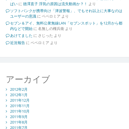
ぱい
に
徳澤直子 浮気の原因は流失動画か？！
より
ソフトバンクが携帯向け「津波警報」、でもそれ以上に大事なのは
ユーザーの意識
に
ペペロミア
より
セブン＆アイ、無料公衆無線LAN「セブンスポット」を12月から都
内などで開始
に
名無しの権兵衛
より
あけてました
に
さじった
より
近況報告
に
ペペロミア
より
アーカイブ
2012年2月
2012年1月
2011年12月
2011年11月
2011年10月
2011年9月
2011年8月
2011年7月