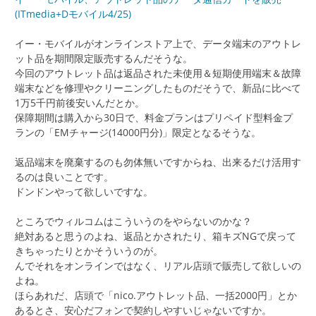
(ITmedia+Dモバイル4/25)
イー・モバイルがオンラインストア上で、データ端末のアウトレ
ット品を期間限定販売するんだそうな。
今回のアウトレット品は返品された未使用＆短期使用端末＆故障
端末などを修理やクリーニングしたものだそうで、新品に比べて
1万5千円前後安いんだとか。
保障期間は購入から30日で、料金プランはプリペイド型料金プ
ランの「EMチャージ(14000円分)」限定となるそうな。
返品端末を廃棄するのも勿体無いですからね、出来るだけ活用す
るのは良いことです。
ドンドンやって欲しいですな。
ところでウィルコムはこういうのをやらないのかな？
絶対あると思うのよね、返品とかされたり、箱キズNGで戻って
きちゃったりとかそういうのが。
んでそれをオンラインではなく、リアル店頭で販売して欲しいの
よね。
ほらあれだ、店頭で「nico.アウトレット品、一括2000円」とか
あるとさ、安心だフォンで契約しやすいじゃないですか。