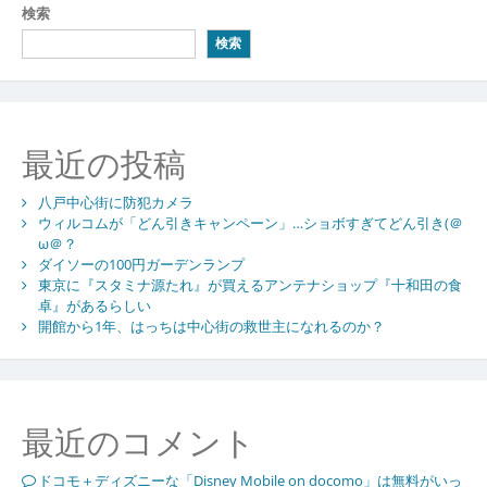
検索
検索
最近の投稿
八戸中心街に防犯カメラ
ウィルコムが「どん引きキャンペーン」…ショボすぎてどん引き(＠
ω＠？
ダイソーの100円ガーデンランプ
東京に『スタミナ源たれ』が買えるアンテナショップ『十和田の食
卓』があるらしい
開館から1年、はっちは中心街の救世主になれるのか？
最近のコメント
ドコモ＋ディズニーな「Disney Mobile on docomo」は無料がいっ