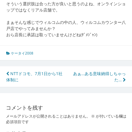
そういう選択肢は合った方が良いと思うのよね、オンラインショ
ップではなくリアル店舗で。
まぁそんな感じでウィルコムの中の人、ウィルコムカウンター八
戸店でやってみませんか？
おら店長に承諾は取っていませんけどね(ﾀﾞﾒｼﾞｬﾝ)
ケータイ2008
投
NTTドコモ、7月1日から1社
あぁ…ある意味納得しちゃっ
体制に
た…
稿
ナ
ビ
コメントを残す
ゲ
メールアドレスが公開されることはありません。
※
が付いている欄は
ー
必須項目です