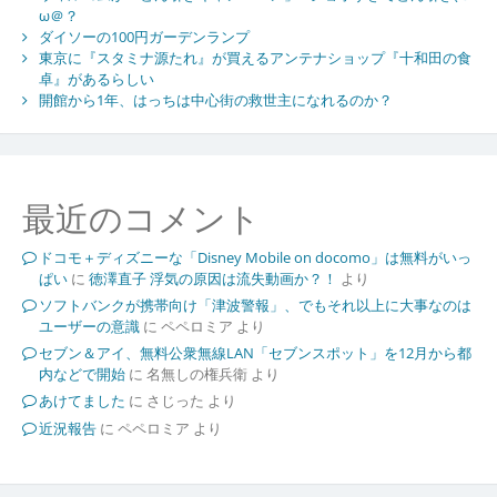
ω＠？
ダイソーの100円ガーデンランプ
東京に『スタミナ源たれ』が買えるアンテナショップ『十和田の食
卓』があるらしい
開館から1年、はっちは中心街の救世主になれるのか？
最近のコメント
ドコモ＋ディズニーな「Disney Mobile on docomo」は無料がいっ
ぱい
に
徳澤直子 浮気の原因は流失動画か？！
より
ソフトバンクが携帯向け「津波警報」、でもそれ以上に大事なのは
ユーザーの意識
に
ペペロミア
より
セブン＆アイ、無料公衆無線LAN「セブンスポット」を12月から都
内などで開始
に
名無しの権兵衛
より
あけてました
に
さじった
より
近況報告
に
ペペロミア
より