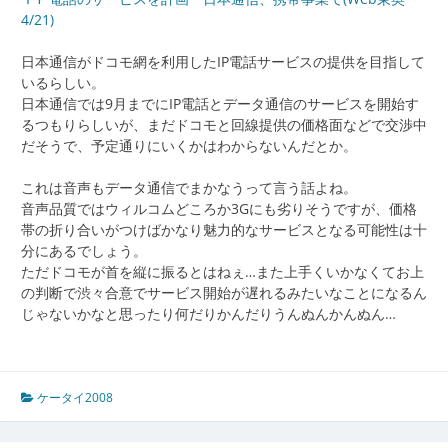
4/21)
日本通信がドコモ網を利用したIP電話サービスの提供を目指して
いるらしい。
日本通信では9月までにIP電話とデータ通信のサービスを開始す
るつもりらしいが、まだドコモと回線提供の価格面などで交渉中
だそうで、予定通りにいくかはわからないんだとか。
これは音声もデータ通信でまかなうって言う話よね。
音声品質ではウィルコムどころか3Gにも劣りそうですが、価格
帯の折り合いがつけばかなり魅力的なサービスとなる可能性は十
分にあるでしょう。
ただドコモが首を縦に振るとはねぇ…また上手くいかなくてお上
の判断で渋々合意でサービス開始が遅れるみたいなことになるん
じゃないかなと思ったり何だりかんだりうんぬんかんぬん…
ケータイ2008