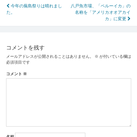
投
今年の蕪島祭りは晴れまし
八戸魚市場、「ペルーイカ」の
た。
名称を「アメリカオオアカイ
稿
カ」に変更
ナ
ビ
ゲ
コメントを残す
ー
メールアドレスが公開されることはありません。
※
が付いている欄は
必須項目です
シ
コメント
※
ョ
ン
名前