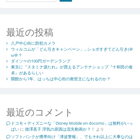
最近の投稿
八戸中心街に防犯カメラ
ウィルコムが「どん引きキャンペーン」…ショボすぎてどん引き(＠
ω＠？
ダイソーの100円ガーデンランプ
東京に『スタミナ源たれ』が買えるアンテナショップ『十和田の食
卓』があるらしい
開館から1年、はっちは中心街の救世主になれるのか？
最近のコメント
ドコモ＋ディズニーな「Disney Mobile on docomo」は無料がいっ
ぱい
に
徳澤直子 浮気の原因は流失動画か？！
より
ソフトバンクが携帯向け「津波警報」、でもそれ以上に大事なのは