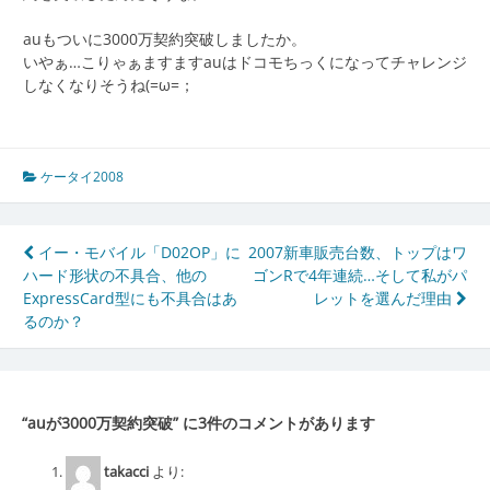
auもついに3000万契約突破しましたか。
いやぁ…こりゃぁますますauはドコモちっくになってチャレンジ
しなくなりそうね(=ω=；
ケータイ2008
投
イー・モバイル「D02OP」に
2007新車販売台数、トップはワ
ハード形状の不具合、他の
ゴンRで4年連続…そして私がパ
稿
ExpressCard型にも不具合はあ
レットを選んだ理由
ナ
るのか？
ビ
ゲ
“
auが3000万契約突破
” に3件のコメントがあります
ー
シ
takacci
より: