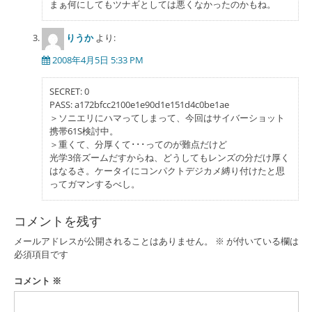
まぁ何にしてもツナギとしては悪くなかったのかもね。
りうか
より:
2008年4月5日 5:33 PM
SECRET: 0
PASS: a172bfcc2100e1e90d1e151d4c0be1ae
＞ソニエリにハマってしまって、今回はサイバーショット
携帯61S検討中。
＞重くて、分厚くて･･･ってのが難点だけど
光学3倍ズームだすからね、どうしてもレンズの分だけ厚く
はなるさ。ケータイにコンパクトデジカメ縛り付けたと思
ってガマンするべし。
コメントを残す
メールアドレスが公開されることはありません。
※
が付いている欄は
必須項目です
コメント
※