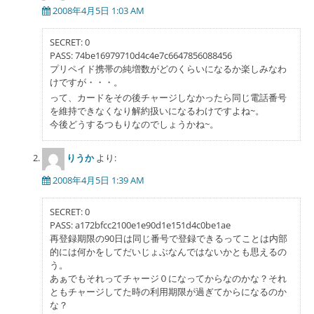
ョ
2008年4月5日 1:03 AM
ン
SECRET: 0
PASS: 74be16979710d4c4e7c6647856088456
プリペイド携帯の純増数がどのくらいになるか楽しみなわ
けですが・・・。
って、カードをその後チャージしなかったら同じ電話番号
を維持できなくなり解約扱いになるわけですよね~。
今後どうするつもりなのでしょうかね~。
りうか
より:
2008年4月5日 1:39 AM
SECRET: 0
PASS: a172bfcc2100e1e90d1e151d4c0be1ae
再登録期限の90日は同じ番号で登録できるってことは内部
的には何かをしてだいじょぶなんではないかとも思えるの
う。
あぁでもそれってチャージ０になってからなのかな？それ
ともチャージしてた時の利用期限が過ぎてからになるのか
な？