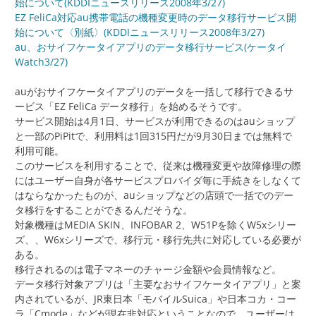
始について(KDDIニュースリリース2008年3/27)
EZ FeliCa対応au携帯電話の機種変更時のデータ移行サービス開
始について〈別紙〉(KDDIニュースリリース2008年3/27)
au、おサイフケータイアプリのデータ移行サービス(ケータイ
Watch3/27)
auがおサイフケータイアプリのデータを一括して移行できるサ
ービス「EZ FeliCa データ移行」を始めるそうです。
サービス開始は4月1日、サービスが利用できるのはauショップ
と一部のPiPitで、利用料は1回315円だが9月30日までは無料で
利用可能。
このサービスを利用することで、従来は機種変更や故障修理の際
にはユーザー自身が各サービスプロバイダ毎に手続きをしなくて
はならなかったものが、auショップなどの店頭で一括でのデー
タ移行をすることができるんだそうな。
対象機種はMEDIA SKIN、INFOBAR 2、W51Pを除くW5xシリー
ズ、、W6xシリーズで、移行元・移行先共に対応している必要が
ある。
移行されるのは電子マネーのチャージ金額や会員情報など。
データ移行対象アプリは「主要なおサイフケータイアプリ」と案
内されているが、JR東日本「モバイルSuica」や日本コカ・コー
ラ「Cmode」などが現在非対応ということなので、ユーザーは