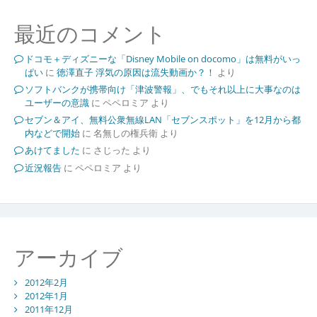
最近のコメント
ドコモ＋ディズニーな「Disney Mobile on docomo」は無料がいっ
ぱい
に
徳澤直子 浮気の原因は流失動画か？！
より
ソフトバンクが携帯向け「津波警報」、でもそれ以上に大事なのは
ユーザーの意識
に
ペペロミア
より
セブン＆アイ、無料公衆無線LAN「セブンスポット」を12月から都
内などで開始
に
名無しの権兵衛
より
あけてました
に
さじった
より
近況報告
に
ペペロミア
より
アーカイブ
2012年2月
2012年1月
2011年12月