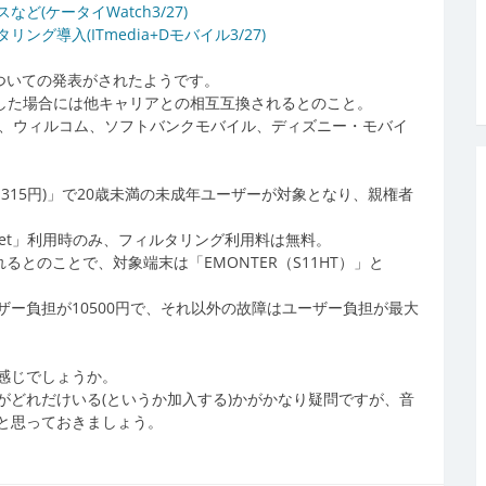
(ケータイWatch3/27)
導入(ITmedia+Dモバイル3/27)
ついての発表がされたようです。
を利用した場合には他キャリアとの相互互換されるとのこと。
で、ウィルコム、ソフトバンクモバイル、ディズニー・モバイ
月315円)」で20歳未満の未成年ユーザーが対象となり、親権者
et」利用時のみ、フィルタリング利用料は無料。
るとのことで、対象端末は「EMONTER（S11HT）」と
ー負担が10500円で、それ以外の故障はユーザー負担が最大
感じでしょうか。
がどれだけいる(というか加入する)かがかなり疑問ですが、音
と思っておきましょう。