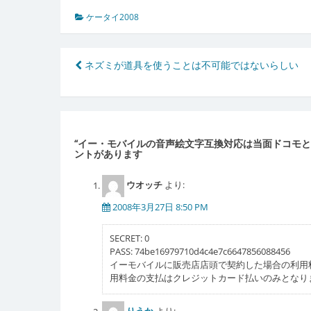
ケータイ2008
投
ネズミが道具を使うことは不可能ではないらしい
稿
ナ
ビ
“
イー・モバイルの音声絵文字互換対応は当面ドコモと
ゲ
ントがあります
ー
ウオッチ
より:
シ
2008年3月27日 8:50 PM
ョ
SECRET: 0
ン
PASS: 74be16979710d4c4e7c6647856088456
イーモバイルに販売店店頭で契約した場合の利用料
用料金の支払はクレジットカード払いのみとなり