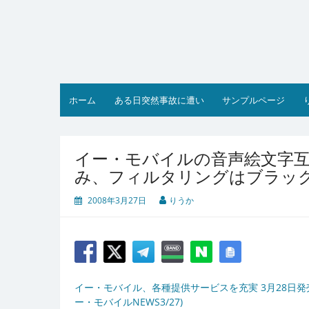
コ
ン
テ
ン
ツ
へ
ス
ホーム
ある日突然事故に遭い
サンプルページ
キ
ッ
プ
イー・モバイルの音声絵文字互
み、フィルタリングはブラッ
2008年3月27日
りうか
イー・モバイル、各種提供サービスを充実 3月28日発売の
ー・モバイルNEWS3/27)