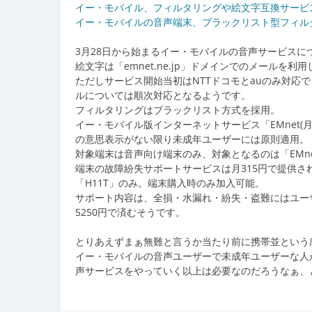
イー・モバイル、フィルタリングや絵文字互換サービスなど
イー・モバイルの音声端末、ブラックリスト型フィルタリング
3月28日から始まるイー・モバイルの音声サービスに
絵文字は「emnet.ne.jp」ドメインでのメール
ただしサービス開始当初はNTTドコモとauのみ対応
ルについては順次対応となるようです。
フィルタリングはブラックリスト方式を採用。
イー・モバイル版インターネットサービス「EMnet(
の意思表示がない限り未成年ユーザーには原則適用。
対象端末は音声向け端末のみ、対象となるのは「EMn
端末の故障紛失サポートサービスは月315円で提供され
「H11T」のみ。端末購入時のみ加入可能。
サポート内容は、全損・水漏れ・紛失・盗難にはユーザ
5250円で済むそうです。
とりあえずまぁ無難と言うか当たり前に携帯並という
イー・モバイルの音声ユーザーで未成年ユーザーな人
声サービスをやっていく以上は必要なのだろうなぁ、