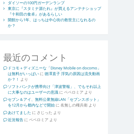
ダイソーの100円ガーデンランプ
東京に『スタミナ源たれ』が買えるアンテナショップ
『十和田の食卓』があるらしい
開館から1年、はっちは中心街の救世主になれるの
か？
最近のコメント
ドコモ＋ディズニーな「Disney Mobile on docomo」
は無料がいっぱい
に
徳澤直子 浮気の原因は流失動画
か？！
より
ソフトバンクが携帯向け「津波警報」、でもそれ以上
に大事なのはユーザーの意識
に
ペペロミア
より
セブン＆アイ、無料公衆無線LAN「セブンスポット」
を12月から都内などで開始
に
名無しの権兵衛
より
あけてました
に
さじった
より
近況報告
に
ペペロミア
より