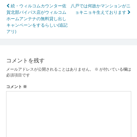
投
続・ウィルコムカウンター佐
八戸では何故かマンションがニ
賀北部バイパス店がウィルコム
ョキニョキ生えております
稿
ホームアンテナの無料貸し出し
ナ
キャンペーンをするらしい(追記
アリ)
ビ
ゲ
ー
コメントを残す
シ
メールアドレスが公開されることはありません。
※
が付いている欄は
ョ
必須項目です
ン
コメント
※