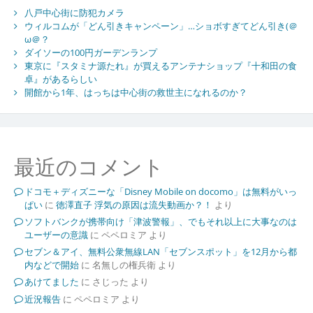
八戸中心街に防犯カメラ
ウィルコムが「どん引きキャンペーン」…ショボすぎてどん引き(＠
ω＠？
ダイソーの100円ガーデンランプ
東京に『スタミナ源たれ』が買えるアンテナショップ『十和田の食
卓』があるらしい
開館から1年、はっちは中心街の救世主になれるのか？
最近のコメント
ドコモ＋ディズニーな「Disney Mobile on docomo」は無料がいっ
ぱい
に
徳澤直子 浮気の原因は流失動画か？！
より
ソフトバンクが携帯向け「津波警報」、でもそれ以上に大事なのは
ユーザーの意識
に
ペペロミア
より
セブン＆アイ、無料公衆無線LAN「セブンスポット」を12月から都
内などで開始
に
名無しの権兵衛
より
あけてました
に
さじった
より
近況報告
に
ペペロミア
より