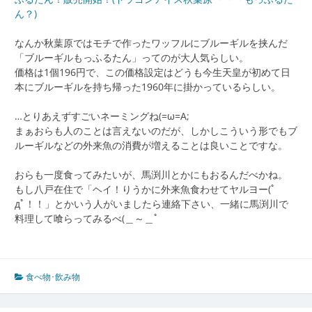
ん？)
なんか秋葉原ではモチで作ったワッフルにブルーギルを挟んだ
「ブルーギルもっふるたん」ってのが大人気らしい。
価格は1個196円で、この価格設定はどうも今生天皇が初めて日
本にブルーギルを持ち帰った1960年に掛かっているらしい。
…とりあえずすごいネーミングね(=ω=A;
まぁおらも人のことは言えないのだが、しかしこういう形でもブ
ルーギルなどの外来魚の消費が増えることは良いことですな。
おらも一度食ってみたいが、馬渕川とかにもおるんだべかね。
もし八戸在住で「ヘイ！りうかに外来魚食わせてヤルヨー(ﾟ
дﾟ！！」とかいう人がいましたら連絡下さい、一緒に馬渕川で
料理して喰らってみるべ(＿～＿ﾟ
食べ物･飲み物