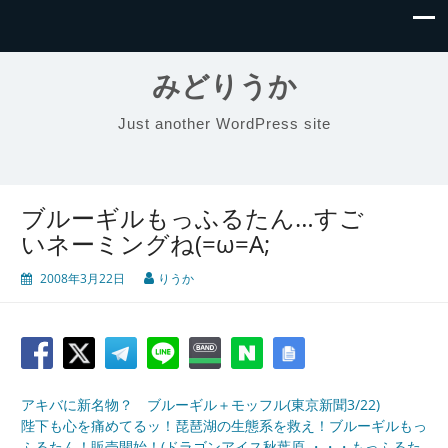
みどりうか
Just another WordPress site
ブルーギルもっふるたん…すご
いネーミングね(=ω=A;
2008年3月22日
りうか
アキバに新名物？ ブルーギル＋モッフル(東京新聞3/22)
陛下も心を痛めてるッ！琵琶湖の生態系を救え！ブルーギルもっ
ふるたん！販売開始！(ドラゴンアイス秋葉原 ・・・もっふるた