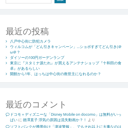
最近の投稿
八戸中心街に防犯カメラ
ウィルコムが「どん引きキャンペーン」…ショボすぎてどん引き(＠
ω＠？
ダイソーの100円ガーデンランプ
東京に『スタミナ源たれ』が買えるアンテナショップ『十和田の食
卓』があるらしい
開館から1年、はっちは中心街の救世主になれるのか？
最近のコメント
ドコモ＋ディズニーな「Disney Mobile on docomo」は無料がいっ
ぱい
に
徳澤直子 浮気の原因は流失動画か？！
より
ソフトバンクが携帯向け「津波警報」、でもそれ以上に大事なのは