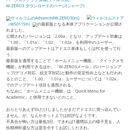
W-ZERO3 ダウンロードのページ(シャープ)
ウィルコムのAdvancedW-ZERO3[es]
（WS011SH）
の最新版となる本体アプリケーションが公開さ
れました。
公開されたバージョンは「2.00a」となり、アップデート対象は
「1.00」「1.01a」「1.02」「1.02a」を利用中のユーザー。
最新版へのアップデートはアドエス単体もしくはPCを使って行
う。
最新版を適用することで「ホームメニュー機能」「クイックメモ
機能」が利用できるほか、「W-ZERO3メール」のバージョンア
ップ(デコメ対応、絵文字対応)と動作の安定性向上なども行われ
るとのこと。「1.00」「1.01a」ユーザーについては「1.02a」
でのアップデート項目も適用される。
ちなみに「ホームメニュー機能」は「Quick Menu for
Academic」と併用できないとのこと。
おらとりあえずDLだけしましたがまだアドエスに突っ込んでい
ません。が、なんかネット上では好評なようです。
不具合が怖い方は最低3日、できれば1週間以上の様子見を、人
柱精神旺盛な方は是非今すぐお試しくだされ。