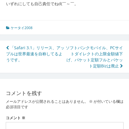
いずれにしても自己責任でねd(￣～￣。
ケータイ2008
投
「Safari 3.1」リリース、アッ
ソフトバンクモバイル、PCサイ
プルは世界最速を自称してるよ
トダイレクトの上限金額値下
稿
うです。
げ、パケット定額フルとパケッ
ナ
ト定額Bizは廃止
ビ
ゲ
コメントを残す
ー
メールアドレスが公開されることはありません。
※
が付いている欄は
シ
必須項目です
ョ
コメント
※
ン