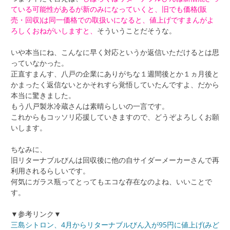
ている可能性があるが新のみになっていくと、旧でも価格(販
売・回収)は同一価格での取扱いになると、値上げですまんがよ
ろしくおねがいしますと、
そういうことだそうな。
いや本当にね、こんなに早く対応というか返信いただけるとは思
っていなかった。
正直すまんす、八戸の企業にありがちな１週間後とか１ヵ月後と
かまったく返信ないとかそれすら覚悟していたんですよ、だから
本当に驚きました。
もう八戸製氷冷蔵さんは素晴らしいの一言です。
これからもコッソリ応援していきますので、どうぞよろしくお願
いします。
ちなみに、
旧リターナブルびんは回収後に他の自サイダーメーカーさんで再
利用されるらしいです。
何気にガラス瓶ってとってもエコな存在なのよね、いいことで
す。
▼参考リンク▼
三島シトロン、4月からリターナブルびん入が95円に値上げ(みど