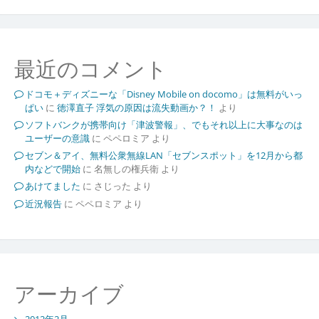
最近のコメント
ドコモ＋ディズニーな「Disney Mobile on docomo」は無料がいっ
ぱい
に
徳澤直子 浮気の原因は流失動画か？！
より
ソフトバンクが携帯向け「津波警報」、でもそれ以上に大事なのは
ユーザーの意識
に
ペペロミア
より
セブン＆アイ、無料公衆無線LAN「セブンスポット」を12月から都
内などで開始
に
名無しの権兵衛
より
あけてました
に
さじった
より
近況報告
に
ペペロミア
より
アーカイブ
2012年2月