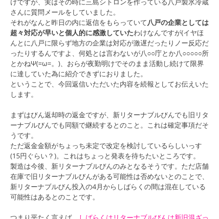
けですが、実はその時に三島シトロンを作っている八戸製氷冷蔵
さんに質問メールをしていました。
それがなんと昨日の内に返信をもらっていて
八戸の企業としては
超々対応が早いと個人的に感激していた
わけなんですが(イヤほ
んとに八戸に限らず地方の企業は対応が激遅だったりノー反応だ
ったりするんですよ、何処とは言わないが八○○庁とか八○○○○○所
とかねΨ(=ω=。)、おらが夜勤明けでそのまま活動し続けて限界
に達していた為に紹介できずにおりました。
ということで、今回返信いただいた内容を続報としてお伝えいた
します。
まずはびん返却時の返金ですが、新リターナブルびんでも旧リタ
ーナブルびんでも同額で継続するとのこと。これは確定事項だそ
うです。
ただ返金金額がちょっち未定で改定を検討しているらしいっす
(15円ぐらい？)。これはちょっと発表を待ちたいところです。
製造は今後、新リターナブルびんのみとなるそうです。ただ店舗
在庫で旧リターナブルびんがある可能性は否めないとのことで、
新リターナブルびん投入の4月からしばらくの間は混在している
可能性はあるとのことです。
つまり平たく言えば、
しばらくはリターナブルびんは新旧混ざっ