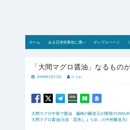
コ
ン
テ
ン
ツ
へ
ス
ホーム
ある日突然事故に遭い
サンプルページ
キ
ッ
プ
「大間マグロ醤油」なるもの
2008年2月13日
りうか
大間マグロ中骨で醤油 藤崎の醸造元が開発(YOMIURI ON
大間マグロ醤油(元祖「昆布しょうゆ」の中村醸造元)