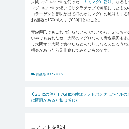
大間マグロの中骨を使った「
大間マグロ醤油
」なるも
マグロの中骨を焼いてサクラチップで薫製にしたもの
コラーゲンと旨味が出てほのかにマグロの風味もする
お値段は150ml入りで630円とのこと。
青森県民でもこれは知らないんでないかな、ぶっちゃ
いやでもあれだね、大間のマグロなんて青森県民もあ
て大間オン大間で食べたらどんな味になるんだろうね
機会があったら是非食してみたいものです。
青森県2005-2009
投
2GHzの件と1.7GHzの件はソフトバンクモバイルの
に問題があると私は感じた
稿
ナ
ビ
コメントを残す