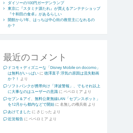
ダイソーの100円ガーデンランプ
東京に『スタミナ源たれ』が買えるアンテナショップ
『十和田の食卓』があるらしい
開館から1年、はっちは中心街の救世主になれるの
か？
最近のコメント
ドコモ＋ディズニーな「Disney Mobile on docomo」
は無料がいっぱい
に
徳澤直子 浮気の原因は流失動画
か？！
より
ソフトバンクが携帯向け「津波警報」、でもそれ以上
に大事なのはユーザーの意識
に
ペペロミア
より
セブン＆アイ、無料公衆無線LAN「セブンスポット」
を12月から都内などで開始
に
名無しの権兵衛
より
あけてました
に
さじった
より
近況報告
に
ペペロミア
より