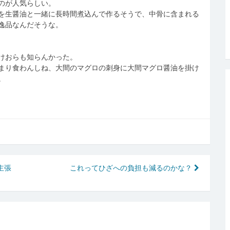
のが人気らしい。
を生醤油と一緒に長時間煮込んで作るそうで、中骨に含まれる
逸品なんだそうな。
けおらも知らんかった。
まり食わんしね、大間のマグロの刺身に大間マグロ醤油を掛け
。
主張
これってひざへの負担も減るのかな？