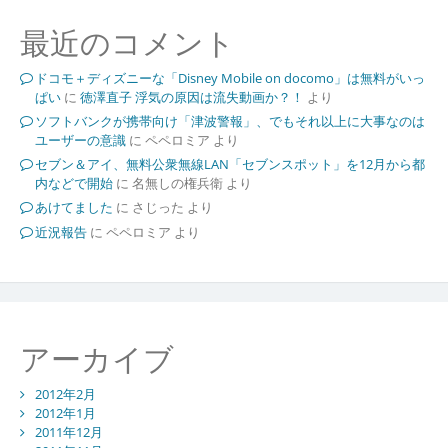
最近のコメント
ドコモ＋ディズニーな「Disney Mobile on docomo」は無料がいっ
ぱい
に
徳澤直子 浮気の原因は流失動画か？！
より
ソフトバンクが携帯向け「津波警報」、でもそれ以上に大事なのは
ユーザーの意識
に
ペペロミア
より
セブン＆アイ、無料公衆無線LAN「セブンスポット」を12月から都
内などで開始
に
名無しの権兵衛
より
あけてました
に
さじった
より
近況報告
に
ペペロミア
より
アーカイブ
2012年2月
2012年1月
2011年12月