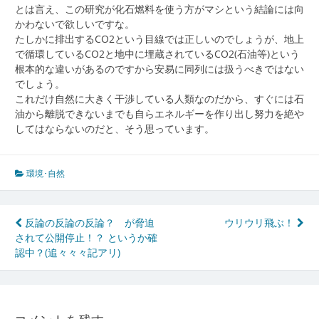
とは言え、この研究が化石燃料を使う方がマシという結論には向
かわないで欲しいですな。
たしかに排出するCO2という目線では正しいのでしょうが、地上
で循環しているCO2と地中に埋蔵されているCO2(石油等)という
根本的な違いがあるのですから安易に同列には扱うべきではない
でしょう。
これだけ自然に大きく干渉している人類なのだから、すぐには石
油から離脱できないまでも自らエネルギーを作り出し努力を絶や
してはならないのだと、そう思っています。
環境･自然
投
反論の反論の反論？ が脅迫
ウリウリ飛ぶ！
されて公開停止！？ というか確
稿
認中？(追々々々記アリ)
ナ
ビ