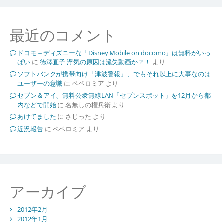
最近のコメント
ドコモ＋ディズニーな「Disney Mobile on docomo」は無料がいっ
ぱい
に
徳澤直子 浮気の原因は流失動画か？！
より
ソフトバンクが携帯向け「津波警報」、でもそれ以上に大事なのは
ユーザーの意識
に
ペペロミア
より
セブン＆アイ、無料公衆無線LAN「セブンスポット」を12月から都
内などで開始
に
名無しの権兵衛
より
あけてました
に
さじった
より
近況報告
に
ペペロミア
より
アーカイブ
2012年2月
2012年1月