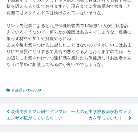
状を訴える人が出ておりますが、現在までに青森県内で検査した
範囲ではメタミホドスは検出されていないそうな。
リンク先記事によると八戸保健所管内で12家族17人が症状を訴
えているそうなので、何らかの原因はあるんでしょうな。農薬に
限らず材料や加工や鮮度やらにね。
まぁ今後も気をつけるに越したことはないのですが、中にはあま
りに神経質になりすぎて具合の悪くなる人もおりますのでね、そ
の辺りにも気を付けつつ違和感を感じたら保健所なりお医者さん
なりに早めに相談してみるのが良いのでしょうな。
青森県2005-2009
投
欧州でタミフル耐性インフル
一人の元中学校教諭が杉並メダ
エンザが広がっているらしい
カを守っていた！！
稿
ナ