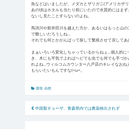
魚などはいましたが、メダカとザリガニ(アメリカザリ
あの頃はホタルも当たり前にいたので水質的にはまず
ないし見たことすらないのよね。
馬渕川や新井田川を越えた方か、あるいはもっと山の
で難しいだろうしね…
それでも何とかがんばって探して繁殖させて戻してあ
まぁいろいろ変化しちゃっているからねぇ…個人的に
き、木にも平気で上ればヘビでも虫でも何でも手づか
れよね…ウィルコムカウンター八戸店のキレイなおね
もらいたいもんですな(=ω=。
環境･自然
投
中国製ギョーザ、青森県内では農薬検出されず
稿
ナ