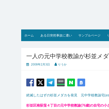
コ
ン
テ
ン
ツ
へ
ス
ホーム
ある日突然事故に遭い
サンプルページ
キ
ッ
プ
一人の元中学校教諭が杉並メ
2008年2月3日
りうか
絶滅したはずの杉並メダカを発見 元中学校教諭宅(asahi
杉並区南荻窪４丁目の元中学校教諭(76歳)の自宅の