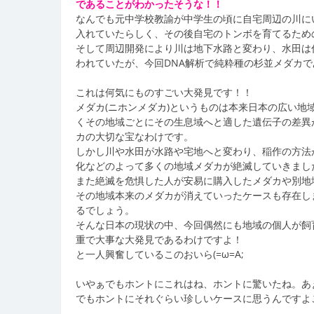
であることがわかったそうな！！
なんでも元中学校教諭が中学生の頃に自宅周辺の川に
入れていたらしく、その後自宅のトンボを育てるため
そして周辺開発により川は地下水路と変わり、水田は
われていたが、今回DNA解析で純粋種の杉並メダカ
これは何気にものすごい大発見です！！
メダカ(ニホンメダカ)というものは本来日本の広い
くその地域ごとにその生息域へと適した遺伝子の差異
カの大切な宝なわけです。
しかし川や水田が水路や宅地へと変わり、稲作の方法
化などのよって多くの地域メダカが絶滅していきまし
また絶滅を危惧した人が安易に購入したメダカや別地
その地域本来のメダカが消えていったケースも存在し
るでしょう。
そんな日本の現状の中、今回偶然にも地域の個人が飼
重で大事な大発見であるわけですよ！
と一人興奮しているこのおいら(=ω=A;
いやぁでもホントにこれはね、ホントに驚いたね。あぁ
でもホントにそれぐらい珍しいケースに思うんですよ