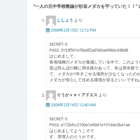
“
一人の元中学校教諭が杉並メダカを守っていた！！
”
ビ
ゲ
ししょう
より:
ー
2008年2月15日 12:12 PM
シ
SECRET: 0
ョ
PASS: 3153f501e78a6f2ad560aef466c438d8
はじめまして。
ン
各地域種のメダカが激減している中で、このよう
昔は田んぼの横に用水路があって、冬は用水路で
て、メダカが1年すごせる場所が少なくなったの
メダカが安心して住める環境が戻るといいですね
りうかｖｅｒアドエス
より:
2008年2月16日 12:40 AM
SECRET: 0
PASS: a172bfcc2100e1e90d1e151d4c0be1ae
はじめましてようこそで
す、管理人のりうかです。