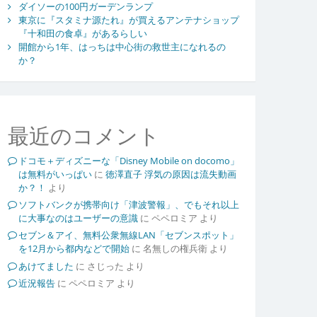
ダイソーの100円ガーデンランプ
東京に『スタミナ源たれ』が買えるアンテナショップ
『十和田の食卓』があるらしい
開館から1年、はっちは中心街の救世主になれるの
か？
最近のコメント
ドコモ＋ディズニーな「Disney Mobile on docomo」
は無料がいっぱい
に
徳澤直子 浮気の原因は流失動画
か？！
より
ソフトバンクが携帯向け「津波警報」、でもそれ以上
に大事なのはユーザーの意識
に
ペペロミア
より
セブン＆アイ、無料公衆無線LAN「セブンスポット」
を12月から都内などで開始
に
名無しの権兵衛
より
あけてました
に
さじった
より
近況報告
に
ペペロミア
より