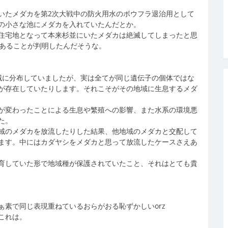
いたメダカを第2次大戦中の防火用水のボウフラ退治用として
の小さな池にメダカを入れていたんだとか。
住宅地となって本来杉並にいたメダカは絶滅してしまったと思
であることが判明したんだそうな。
地域に分布していましたが、実は全てが同じ遺伝子の個体ではな
が存在していたりします。それこそがその地域に生息するメダ
が変わったことによる生息や繁殖への影響、また水系の環境悪
た。
域のメダカを放流したりした結果、他地域のメダカと交配して
ます。中にはカダヤシをメダカと思って放流したケースさえあ
育していた形で地域種が保護されていたこと、それはとても貴
素で同じ表現重ねているおらがおる恥ずかしいorz
これは。