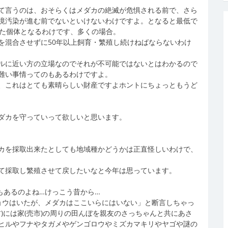
て言うのは、おそらくはメダカの絶滅が危惧される前で、さら
境汚染が進む前でないといけないわけですよ。となると最低で
いた個体となるわけです、多くの場合。
を混合させずに50年以上飼育・繁殖し続けねばならないわけ
ルに近い方の立場なのでそれが不可能ではないとはわかるので
難い事情ってのもあるわけですよ。
、これはとても素晴らしい財産ですよホントにちょっともうど
ダカを守っていって欲しいと思います。
カを採取出来たとしても地域種かどうかは正直怪しいわけで、
て採取し繁殖させて戻したいなと今年は思っています。
もあるのよね…けっこう昔から…
ジョウはいたが、メダカはここいらにはいない」と断言しちゃっ
)には家(売市)の周りの田んぼを親友のさっちゃんと共にあさ
ヒルやフナやタガメやゲンゴロウやミズカマキリやヤゴや謎の