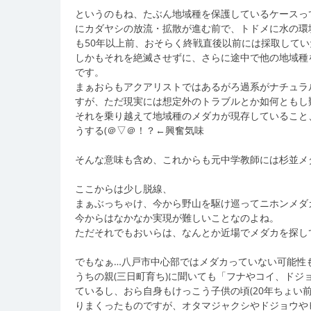
というのもね、たぶん地域種を保護しているケースっ
にカダヤシの放流・拡散が進む前で、トドメに水の環
も50年以上前、おそらく終戦直後以前には採取して
しかもそれを絶滅させずに、さらに途中で他の地域種
です。
まぁおらもアクアリストではあるがろ過系がナチュラ
すが、ただ現実には想定外のトラブルとか如何ともし
それを乗り越えて地域種のメダカが現存していること
うする(＠▽＠！？←興奮気味
そんな意味も含め、これからも元中学教師には杉並メ
ここからは少し脱線、
まぁぶっちゃけ、今から野山を駆け巡ってニホンメダ
今からはなかなか実現が難しいことなのよね。
ただそれでもおいらは、なんとか近場でメダカを探し
でもなぁ…八戸市中心部ではメダカっていない可能性
うちの親(三日町育ち)に聞いても「フナやコイ、ド
ているし、おら自身もけっこう子供の頃(20年ちょい前
りまくったものですが、オタマジャクシやドジョウや