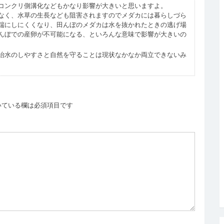
コンクリ側溝化などもかなり影響が大きいと思いますよ。
なく、水草の生長なども阻害されますのでメダカには暮らしづら
端にしにくくなり、田んぼのメダカは水を抜かれたときの逃げ場
んぼでの産卵が不可能になる、といろんな意味で影響が大きいの
治水のしやすさと自然を守ることは現状なかなか両立できないみ
いている欄は必須項目です