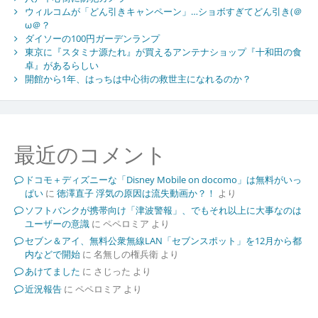
ウィルコムが「どん引きキャンペーン」…ショボすぎてどん引き(＠
ω＠？
ダイソーの100円ガーデンランプ
東京に『スタミナ源たれ』が買えるアンテナショップ『十和田の食
卓』があるらしい
開館から1年、はっちは中心街の救世主になれるのか？
最近のコメント
ドコモ＋ディズニーな「Disney Mobile on docomo」は無料がいっ
ぱい
に
徳澤直子 浮気の原因は流失動画か？！
より
ソフトバンクが携帯向け「津波警報」、でもそれ以上に大事なのは
ユーザーの意識
に
ペペロミア
より
セブン＆アイ、無料公衆無線LAN「セブンスポット」を12月から都
内などで開始
に
名無しの権兵衛
より
あけてました
に
さじった
より
近況報告
に
ペペロミア
より