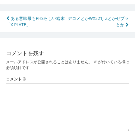
投
ある意味最もPHSらしい端末
デコメとかWX321J-Zとかゼブラ
「X PLATE」
とか
稿
ナ
ビ
コメントを残す
ゲ
メールアドレスが公開されることはありません。
※
が付いている欄は
ー
必須項目です
シ
コメント
※
ョ
ン