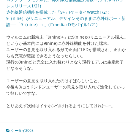
レスリリース1/21)
赤外線通信機能を搭載した「9+」(ケータイWatch1/21)
9（nine）がリニューアル、デザインそのままに赤外線ポート新
設──「9（nine）＋」(ITmedia+Dモバイル1/21)
ウィルコムの新端末「9(nine)+」は9(nine)のリニューアル端末…
というか基本的には9(nine)に赤外線機能を付けた端末。
ユーザーの意見を取り入れる形で正面にLEDが搭載され、正面か
らも充電が確認できるようなったらしい。
現行の9(nine)と完全に入れ替わりとなり現行モデルは生産終了
となるそうな。
ユーザーの意見を取り入れたのはすばらしいこと。
今後も9にはドンドンユーザーの意見を取り入れて進化していっ
て欲しいですな。
とりあえず次回はイヤホン付けれるようにしてけれ(=ω=。
ケータイ2008