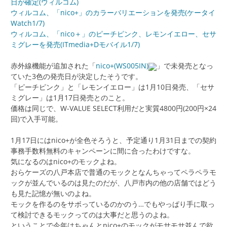
日が確定(ウィルコム)
ウィルコム、「nico+」のカラーバリエーションを発売(ケータイ
Watch1/7)
ウィルコム、「nico＋」のピーチピンク、レモンイエロー、セサ
ミグレーを発売(ITmedia+Dモバイル1/7)
赤外線機能が追加された「
nico+(WS005IN)
」で未発売となっ
ていた3色の発売日が決定したそうです。
「ピーチピンク」と「レモンイエロー」は1月10日発売、「セサ
ミグレー」は1月17日発売とのこと。
価格は同じで、W-VALUE SELECT利用だと実質4800円(200円×24
回)で入手可能。
1月17日にはnico+が全色そろうと、予定通り1月31日までの契約
事務手数料無料のキャンペーンに間に合ったわけですな。
気になるのはnico+のモックよね。
おらケーズの八戸本店で普通のモックとなんちゃってペラペラモ
ックが並んでいるのは見たのだが、八戸市内の他の店舗ではどう
も見た記憶が無いのよね。
モックを作るのをサボっているのかのう…でもやっぱり手に取っ
て検討できるモックってのは大事だと思うのよね。
ということで今年はちゃんとnico+のモックがモサモサ並んで欲