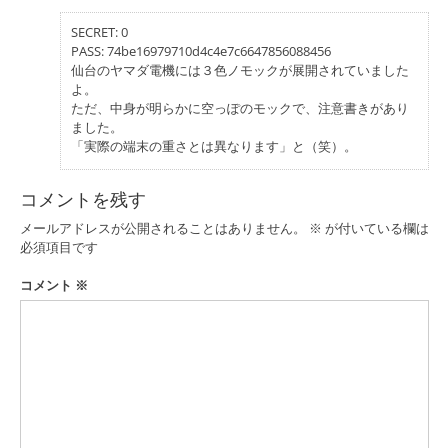
ョ
ン
SECRET: 0
PASS: 74be16979710d4c4e7c6647856088456
仙台のヤマダ電機には３色ノモックが展開されていました
よ。
ただ、中身が明らかに空っぽのモックで、注意書きがあり
ました。
「実際の端末の重さとは異なります」と（笑）。
コメントを残す
メールアドレスが公開されることはありません。
※
が付いている欄は
必須項目です
コメント
※