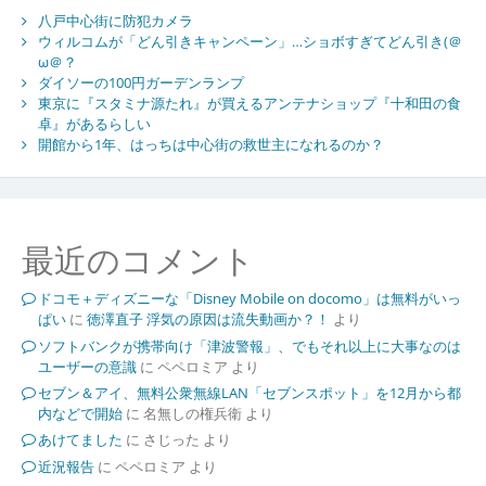
八戸中心街に防犯カメラ
ウィルコムが「どん引きキャンペーン」…ショボすぎてどん引き(＠
ω＠？
ダイソーの100円ガーデンランプ
東京に『スタミナ源たれ』が買えるアンテナショップ『十和田の食
卓』があるらしい
開館から1年、はっちは中心街の救世主になれるのか？
最近のコメント
ドコモ＋ディズニーな「Disney Mobile on docomo」は無料がいっ
ぱい
に
徳澤直子 浮気の原因は流失動画か？！
より
ソフトバンクが携帯向け「津波警報」、でもそれ以上に大事なのは
ユーザーの意識
に
ペペロミア
より
セブン＆アイ、無料公衆無線LAN「セブンスポット」を12月から都
内などで開始
に
名無しの権兵衛
より
あけてました
に
さじった
より
近況報告
に
ペペロミア
より