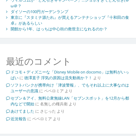
ω＠？
ダイソーの100円ガーデンランプ
東京に『スタミナ源たれ』が買えるアンテナショップ『十和田の食
卓』があるらしい
開館から1年、はっちは中心街の救世主になれるのか？
最近のコメント
ドコモ＋ディズニーな「Disney Mobile on docomo」は無料がいっ
ぱい
に
徳澤直子 浮気の原因は流失動画か？！
より
ソフトバンクが携帯向け「津波警報」、でもそれ以上に大事なのは
ユーザーの意識
に
ペペロミア
より
セブン＆アイ、無料公衆無線LAN「セブンスポット」を12月から都
内などで開始
に
名無しの権兵衛
より
あけてました
に
さじった
より
近況報告
に
ペペロミア
より