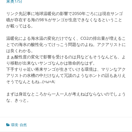
東奥1/5)
リンク先記事に地球温暖化の影響で2050年ごろには現在サンゴ
礁が存在する海の98％がサンゴが生息できなくなるということ
が載ってはる。
温暖化による海水温の変化だけでなく、CO2の排出量が増えるこ
とでの海水の酸性化ってけっこう問題なのよね。アクアリストに
は良くわかる。
まぁ酸性度の変化で影響を受けるのは貝などもそうなんども、よ
り移動が出来ないサンゴなんかは致命的なはず。
下手すりゃ近い将来サンゴが生きていける環境は、マリンなアク
アリストの水槽の中だけなんて冗談のようなホントの話もありえ
そうでなんともね…(=ω=A;
まずは身近なところから一人一人が考えねばならないのでしょう
な、きっと。
環境･自然