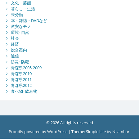
文化・芸能
暮らし・生活
未分類
本・雑誌・DVDなど
激安なモノ
環境･自然
社会
経済
総合案内
通信
防災･防犯
青森県2005-2009
青森県2010
青森県2011
青森県2012
食べ物･飲み物
© 2026 All rights reserved
Proudly powered by WordPress
|
Theme: Simple Life by
Nilambar
.