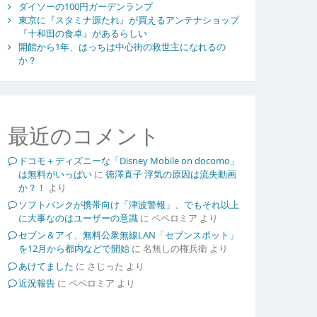
ダイソーの100円ガーデンランプ
東京に『スタミナ源たれ』が買えるアンテナショップ
『十和田の食卓』があるらしい
開館から1年、はっちは中心街の救世主になれるの
か？
最近のコメント
ドコモ＋ディズニーな「Disney Mobile on docomo」
は無料がいっぱい
に
徳澤直子 浮気の原因は流失動画
か？！
より
ソフトバンクが携帯向け「津波警報」、でもそれ以上
に大事なのはユーザーの意識
に
ペペロミア
より
セブン＆アイ、無料公衆無線LAN「セブンスポット」
を12月から都内などで開始
に
名無しの権兵衛
より
あけてました
に
さじった
より
近況報告
に
ペペロミア
より