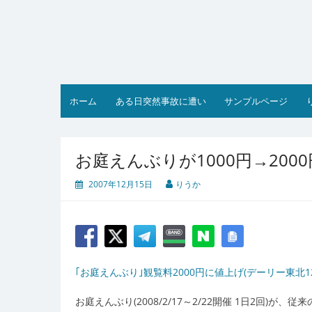
コ
ン
テ
ン
ツ
へ
ス
ホーム
ある日突然事故に遭い
サンプルページ
キ
ッ
プ
お庭えんぶりが1000円→200
2007年12月15日
りうか
｢お庭えんぶり｣観覧料2000円に値上げ(デーリー東北12/
お庭えんぶり(2008/2/17～2/22開催 1日2回)が