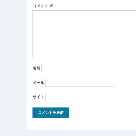
ー
コメント
※
シ
ョ
ン
名前
メール
サイト