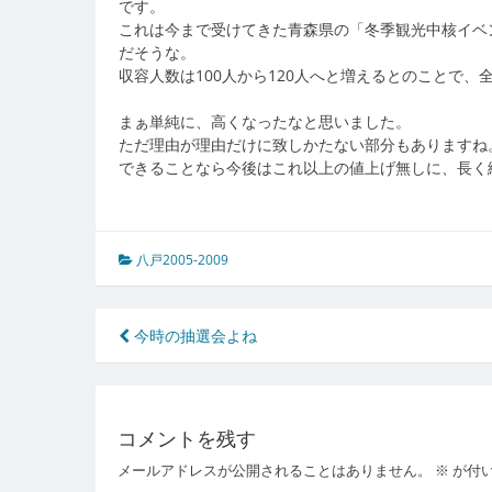
です。
これは今まで受けてきた青森県の「冬季観光中核イベ
だそうな。
収容人数は100人から120人へと増えるとのことで、
まぁ単純に、高くなったなと思いました。
ただ理由が理由だけに致しかたない部分もありますね
できることなら今後はこれ以上の値上げ無しに、長く
八戸2005-2009
投
今時の抽選会よね
稿
ナ
コメントを残す
ビ
メールアドレスが公開されることはありません。
※
が付
ゲ