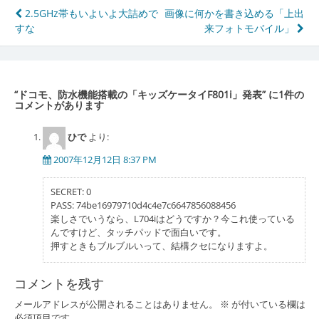
投
2.5GHz帯もいよいよ大詰めで
画像に何かを書き込める「上出
すな
来フォトモバイル」
稿
ナ
ビ
“
ドコモ、防水機能搭載の「キッズケータイF801i」発表
” に1件の
ゲ
コメントがあります
ー
ひで
より:
シ
2007年12月12日 8:37 PM
ョ
SECRET: 0
ン
PASS: 74be16979710d4c4e7c6647856088456
楽しさでいうなら、L704iはどうですか？今これ使っている
んですけど、タッチパッドで面白いです。
押すときもブルブルいって、結構クセになりますよ。
コメントを残す
メールアドレスが公開されることはありません。
※
が付いている欄は
必須項目です