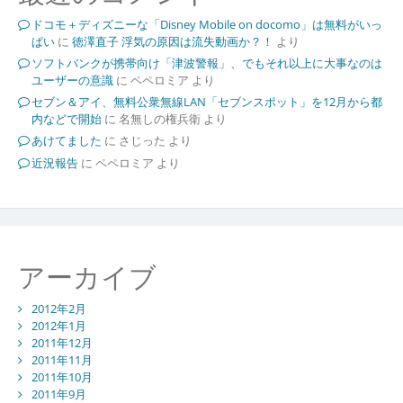
ドコモ＋ディズニーな「Disney Mobile on docomo」は無料がいっ
ぱい
に
徳澤直子 浮気の原因は流失動画か？！
より
ソフトバンクが携帯向け「津波警報」、でもそれ以上に大事なのは
ユーザーの意識
に
ペペロミア
より
セブン＆アイ、無料公衆無線LAN「セブンスポット」を12月から都
内などで開始
に
名無しの権兵衛
より
あけてました
に
さじった
より
近況報告
に
ペペロミア
より
アーカイブ
2012年2月
2012年1月
2011年12月
2011年11月
2011年10月
2011年9月