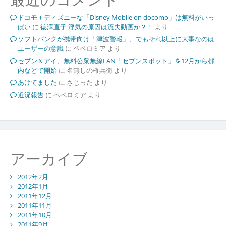
ドコモ＋ディズニーな「Disney Mobile on docomo」は無料がいっ
ぱい
に
徳澤直子 浮気の原因は流失動画か？！
より
ソフトバンクが携帯向け「津波警報」、でもそれ以上に大事なのは
ユーザーの意識
に
ペペロミア
より
セブン＆アイ、無料公衆無線LAN「セブンスポット」を12月から都
内などで開始
に
名無しの権兵衛
より
あけてました
に
さじった
より
近況報告
に
ペペロミア
より
アーカイブ
2012年2月
2012年1月
2011年12月
2011年11月
2011年10月
2011年9月