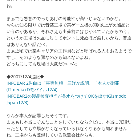
ね。
まぁでも悪意のでっちあげの可能性が高いじゃないのかな。
おらの知る限りでは昔某工場で某ゲーム機の9割以上が欠陥品と
いうのがあるが、それさえも出荷前にはじかれていたからのう。
というか工場は欠品に対してホントに死ぬほど厳しいから、普通
はありえない話だべ。
まぁ近頃では某キャリアの工作員などと呼ばれる人もおるようで
すし、そのような類なのかも知れないよね。
どっちにしても現場は大変だ(=ω=A;;
◆2007/12/4追記◆
INFOBAR 2告白は「事実無根」三洋が説明、「本人が謝罪」
(ITmedia+Dモバイル12/4)
INFOBAR2の製品検査担当が鼻水をつけてOKを出す(Gizmodo
Japan12/3)
なんか本人が謝罪したそうです。
まぁもし本当にそんなことをしていたならクビに、本当に冗談だ
ったとしても立場がなくなっていられなくなるかも知れません
ね。工場からも登録している派遣会社からも。