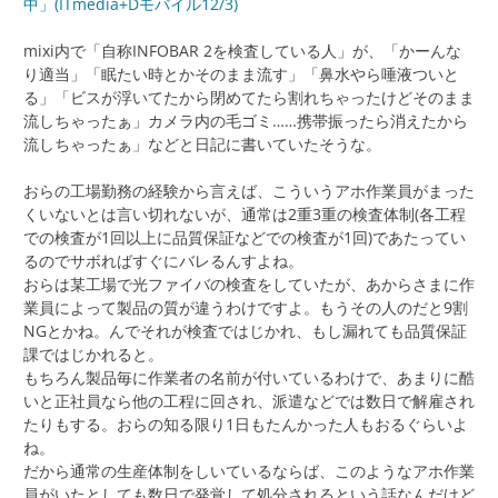
中」(ITmedia+Dモバイル12/3)
mixi内で「自称INFOBAR 2を検査している人」が、「かーんな
り適当」「眠たい時とかそのまま流す」「鼻水やら唾液ついと
る」「ビスが浮いてたから閉めてたら割れちゃったけどそのまま
流しちゃったぁ」カメラ内の毛ゴミ……携帯振ったら消えたから
流しちゃったぁ」などと日記に書いていたそうな。
おらの工場勤務の経験から言えば、こういうアホ作業員がまった
くいないとは言い切れないが、通常は2重3重の検査体制(各工程
での検査が1回以上に品質保証などでの検査が1回)であたってい
るのでサボればすぐにバレるんすよね。
おらは某工場で光ファイバの検査をしていたが、あからさまに作
業員によって製品の質が違うわけですよ。もうその人のだと9割
NGとかね。んでそれが検査ではじかれ、もし漏れても品質保証
課ではじかれると。
もちろん製品毎に作業者の名前が付いているわけで、あまりに酷
いと正社員なら他の工程に回され、派遣などでは数日で解雇され
たりもする。おらの知る限り1日もたんかった人もおるぐらいよ
ね。
だから通常の生産体制をしいているならば、このようなアホ作業
員がいたとしても数日で発覚して処分されるという話なんだけど