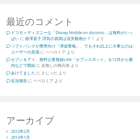
最近のコメント
ドコモ＋ディズニーな「Disney Mobile on docomo」は無料がいっ
ぱい
に
徳澤直子 浮気の原因は流失動画か？！
より
ソフトバンクが携帯向け「津波警報」、でもそれ以上に大事なのは
ユーザーの意識
に
ペペロミア
より
セブン＆アイ、無料公衆無線LAN「セブンスポット」を12月から都
内などで開始
に
名無しの権兵衛
より
あけてました
に
さじった
より
近況報告
に
ペペロミア
より
アーカイブ
2012年2月
2012年1月