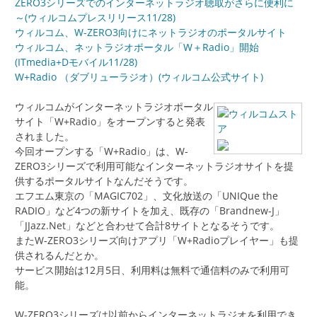
ZERO3シリーズでのインターネットラジオ聴取がさらに便利に
～(ウィルコムプレスリリース11/28)
ウィルコム、W-ZERO3向けにネットラジオのポータルサイト
ウィルコム、ネットラジオポータル「W＋Radio」開始
(ITmedia+Dモバイル11/28)
W+Radio （ダブリューラジオ）(ウィルコム公式サイト)
ウィルコムがインターネットラジオポータル
サイト「W+Radio」をオープンすると発表
されました。
今回オープンする「W+Radio」は、W-
ZERO3シリーズで利用可能なインターネットラジオサイトを提
供するポータルサイトなんだそうです。
エフエム東京の「MAGIC702」、文化放送の「UNIQue the
RADIO」など4つの新サイトを加え、既存の「Brandnew-J」
「JJazz.Net」などと合わせて合計8サイトとなるそうです。
またW-ZERO3シリーズ向けアプリ「W+Radioプレイヤー」も提
供されるんだとか。
サービス開始は12月5日、利用料は無料で通信料のみで利用可
能。
W-ZERO3シリーズは以前からインターネットラジオを利用でき