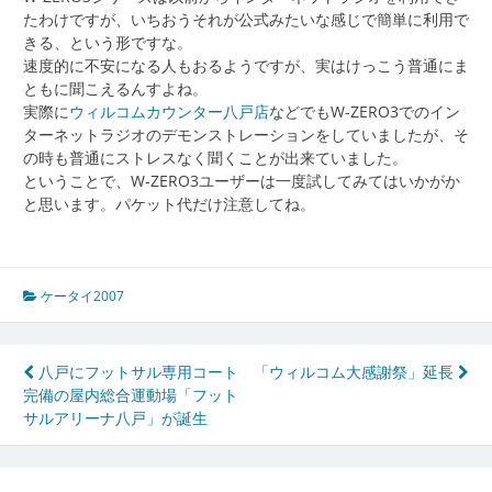
たわけですが、いちおうそれが公式みたいな感じで簡単に利用で
きる、という形ですな。
速度的に不安になる人もおるようですが、実はけっこう普通にま
ともに聞こえるんすよね。
実際に
ウィルコムカウンター八戸店
などでもW-ZERO3でのイン
ターネットラジオのデモンストレーションをしていましたが、そ
の時も普通にストレスなく聞くことが出来ていました。
ということで、W-ZERO3ユーザーは一度試してみてはいかがか
と思います。パケット代だけ注意してね。
ケータイ2007
投
八戸にフットサル専用コート
「ウィルコム大感謝祭」延長
完備の屋内総合運動場「フット
稿
サルアリーナ八戸」が誕生
ナ
ビ