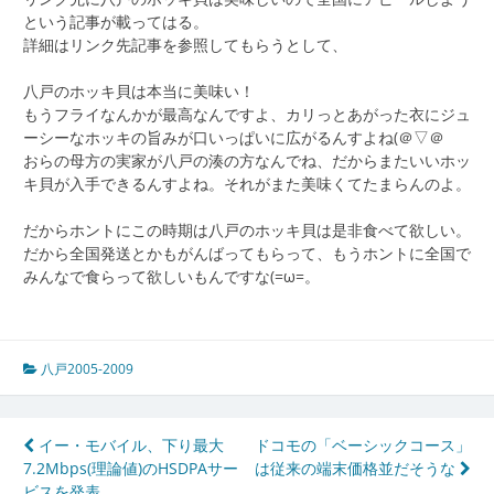
という記事が載ってはる。
詳細はリンク先記事を参照してもらうとして、
八戸のホッキ貝は本当に美味い！
もうフライなんかが最高なんですよ、カリっとあがった衣にジュ
ーシーなホッキの旨みが口いっぱいに広がるんすよね(＠▽＠
おらの母方の実家が八戸の湊の方なんでね、だからまたいいホッ
キ貝が入手できるんすよね。それがまた美味くてたまらんのよ。
だからホントにこの時期は八戸のホッキ貝は是非食べて欲しい。
だから全国発送とかもがんばってもらって、もうホントに全国で
みんなで食らって欲しいもんですな(=ω=。
八戸2005-2009
投
イー・モバイル、下り最大
ドコモの「ベーシックコース」
7.2Mbps(理論値)のHSDPAサー
は従来の端末価格並だそうな
稿
ビスを発表