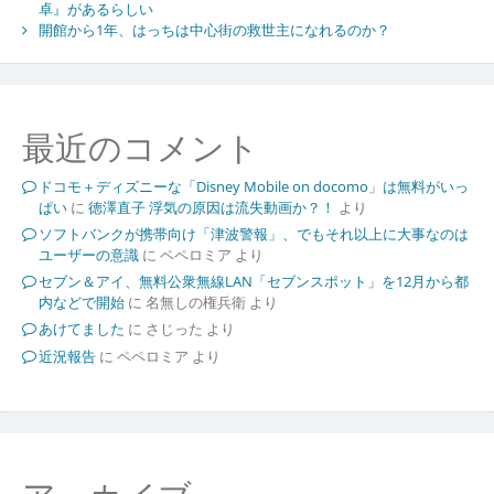
卓』があるらしい
開館から1年、はっちは中心街の救世主になれるのか？
最近のコメント
ドコモ＋ディズニーな「Disney Mobile on docomo」は無料がいっ
ぱい
に
徳澤直子 浮気の原因は流失動画か？！
より
ソフトバンクが携帯向け「津波警報」、でもそれ以上に大事なのは
ユーザーの意識
に
ペペロミア
より
セブン＆アイ、無料公衆無線LAN「セブンスポット」を12月から都
内などで開始
に
名無しの権兵衛
より
あけてました
に
さじった
より
近況報告
に
ペペロミア
より