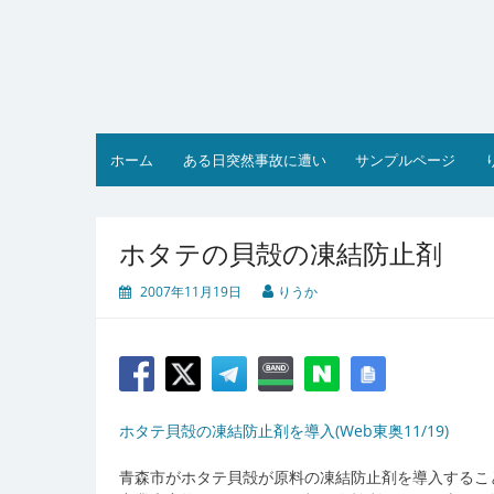
コ
ン
テ
ン
ツ
へ
ス
ホーム
ある日突然事故に遭い
サンプルページ
キ
ッ
プ
ホタテの貝殻の凍結防止剤
2007年11月19日
りうか
ホタテ貝殻の凍結防止剤を導入(Web東奥11/19)
青森市がホタテ貝殻が原料の凍結防止剤を導入するこ