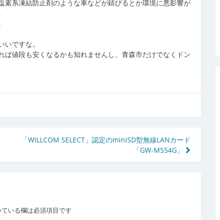
塩素系凍結防止剤のような車などが錆びるとか環境に悪影響が
。
。
いいですな。
れば値段も安くなるかも知れませんし、青森市だけでなくドン
「WILLCOM SELECT」認定のminiSD型無線LANカード
「GW-MS54G」
いている欄は必須項目です