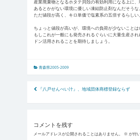
産業廃棄物となるホタテ貝殻の有効利用になる上に、
あるとかがない環境に優しい凍結防止剤なんだそうな
ただ値段が高く、キロ単価で塩素系の五倍するらしい
ちょっと値段が高いが、環境への負荷が少ないことは
もしこれが一般にも発売されるぐらいに大量生産され
ドン活用されることを期待しましょう。
青森県2005-2009
投
『八戸せんべい汁』、地域団体商標登録ならず
稿
ナ
ビ
コメントを残す
ゲ
メールアドレスが公開されることはありません。
※
が付