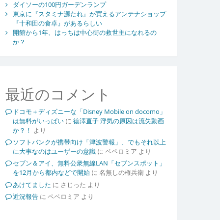
ダイソーの100円ガーデンランプ
東京に『スタミナ源たれ』が買えるアンテナショップ
『十和田の食卓』があるらしい
開館から1年、はっちは中心街の救世主になれるの
か？
最近のコメント
ドコモ＋ディズニーな「Disney Mobile on docomo」
は無料がいっぱい
に
徳澤直子 浮気の原因は流失動画
か？！
より
ソフトバンクが携帯向け「津波警報」、でもそれ以上
に大事なのはユーザーの意識
に
ペペロミア
より
セブン＆アイ、無料公衆無線LAN「セブンスポット」
を12月から都内などで開始
に
名無しの権兵衛
より
あけてました
に
さじった
より
近況報告
に
ペペロミア
より