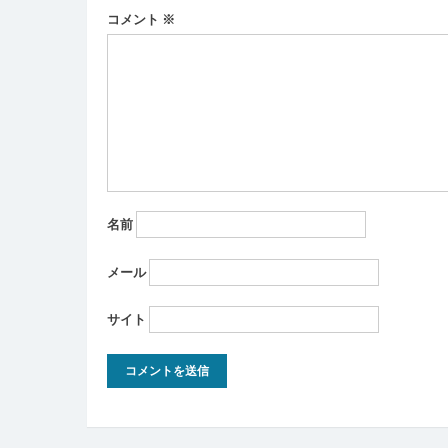
ー
コメント
※
シ
ョ
ン
名前
メール
サイト