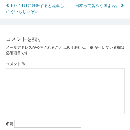
投
10～11月に妊娠すると流産し
日本って贅沢な国よね。
にくいらしいぞい
稿
ナ
ビ
コメントを残す
ゲ
メールアドレスが公開されることはありません。
※
が付いている欄は
ー
必須項目です
シ
コメント
※
ョ
ン
名前