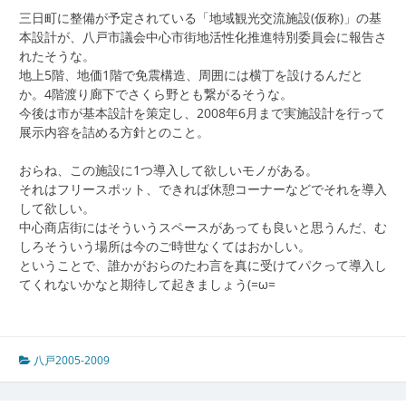
三日町に整備が予定されている「地域観光交流施設(仮称)」の基
本設計が、八戸市議会中心市街地活性化推進特別委員会に報告さ
れたそうな。
地上5階、地価1階で免震構造、周囲には横丁を設けるんだと
か。4階渡り廊下でさくら野とも繋がるそうな。
今後は市が基本設計を策定し、2008年6月まで実施設計を行って
展示内容を詰める方針とのこと。
おらね、この施設に1つ導入して欲しいモノがある。
それはフリースポット、できれば休憩コーナーなどでそれを導入
して欲しい。
中心商店街にはそういうスペースがあっても良いと思うんだ、む
しろそういう場所は今のご時世なくてはおかしい。
ということで、誰かがおらのたわ言を真に受けてパクって導入し
てくれないかなと期待して起きましょう(=ω=
八戸2005-2009