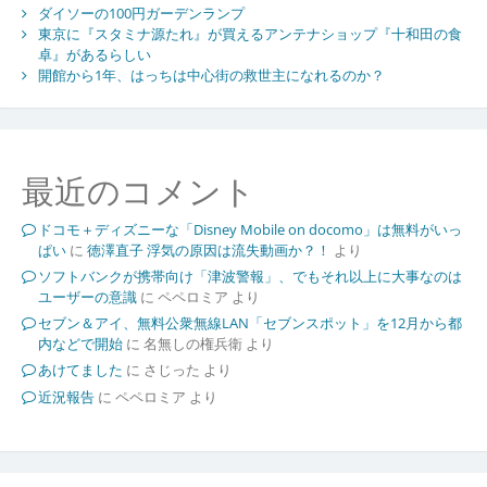
ダイソーの100円ガーデンランプ
東京に『スタミナ源たれ』が買えるアンテナショップ『十和田の食
卓』があるらしい
開館から1年、はっちは中心街の救世主になれるのか？
最近のコメント
ドコモ＋ディズニーな「Disney Mobile on docomo」は無料がいっ
ぱい
に
徳澤直子 浮気の原因は流失動画か？！
より
ソフトバンクが携帯向け「津波警報」、でもそれ以上に大事なのは
ユーザーの意識
に
ペペロミア
より
セブン＆アイ、無料公衆無線LAN「セブンスポット」を12月から都
内などで開始
に
名無しの権兵衛
より
あけてました
に
さじった
より
近況報告
に
ペペロミア
より