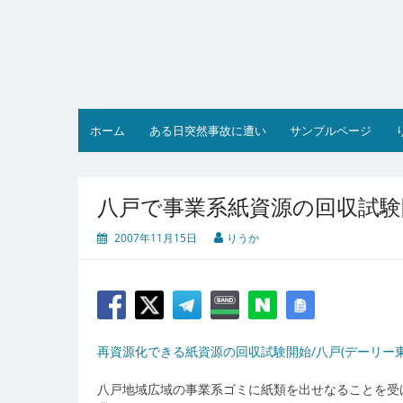
コ
ン
テ
ン
ツ
へ
ス
ホーム
ある日突然事故に遭い
サンプルページ
キ
ッ
プ
八戸で事業系紙資源の回収試験
2007年11月15日
りうか
再資源化できる紙資源の回収試験開始/八戸(デーリー東北1
八戸地域広域の事業系ゴミに紙類を出せなることを受