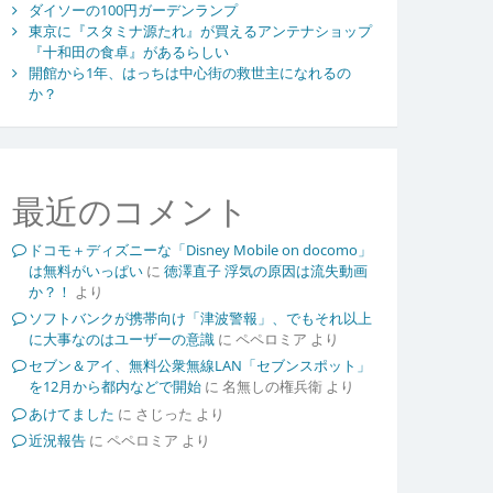
ダイソーの100円ガーデンランプ
東京に『スタミナ源たれ』が買えるアンテナショップ
『十和田の食卓』があるらしい
開館から1年、はっちは中心街の救世主になれるの
か？
最近のコメント
ドコモ＋ディズニーな「Disney Mobile on docomo」
は無料がいっぱい
に
徳澤直子 浮気の原因は流失動画
か？！
より
ソフトバンクが携帯向け「津波警報」、でもそれ以上
に大事なのはユーザーの意識
に
ペペロミア
より
セブン＆アイ、無料公衆無線LAN「セブンスポット」
を12月から都内などで開始
に
名無しの権兵衛
より
あけてました
に
さじった
より
近況報告
に
ペペロミア
より