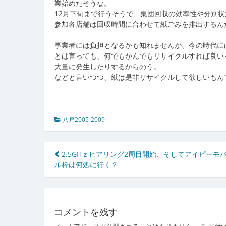
業始めたそうな。
12月下旬まで行うそうで、集団回収の効率性や分別
参加各店舗は回収時間に合わせて紙ごみを排出するん
事業者には負担となるかも知れませんが、今の時代に
とは言っても、何でもかんでもリサイクルすれば良い
大量に発生したりするからのう。
などと言いつつ、紙は是非リサイクルして欲しいもん
八戸2005-2009
投
2.5GHｚヒアリング2周目開始、そしてアイピーモ
ル枠は何処に行く？
稿
ナ
ビ
コメントを残す
ゲ