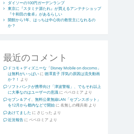
ダイソーの100円ガーデンランプ
東京に『スタミナ源たれ』が買えるアンテナショップ
『十和田の食卓』があるらしい
開館から1年、はっちは中心街の救世主になれるの
か？
最近のコメント
ドコモ＋ディズニーな「Disney Mobile on docomo」
は無料がいっぱい
に
徳澤直子 浮気の原因は流失動画
か？！
より
ソフトバンクが携帯向け「津波警報」、でもそれ以上
に大事なのはユーザーの意識
に
ペペロミア
より
セブン＆アイ、無料公衆無線LAN「セブンスポット」
を12月から都内などで開始
に
名無しの権兵衛
より
あけてました
に
さじった
より
近況報告
に
ペペロミア
より