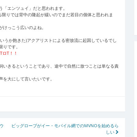
う「エンツュイ」だと思われます。
を見る限りでは背中の隆起が緩いのでまだ若目の個体と思われま
がけっこう広いのよね。
というか飽きた)アクアリストによる密放流に起因しているでし
限りです。
TロT！！
飼いきるということであり、途中で自然に放つことは単なる責
声を大にして言いたいです。
ウ
ビッグローブがイー・モバイル網でのMVNOを始めるら
しい