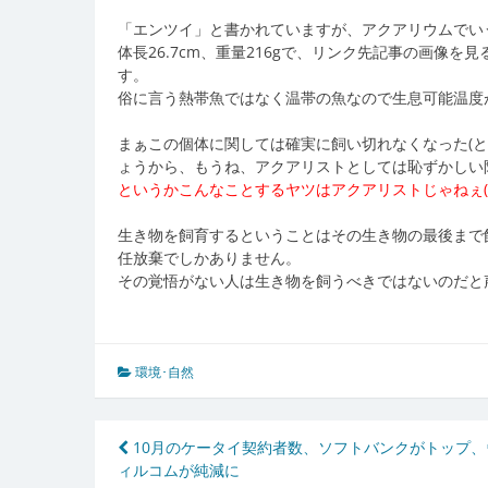
「エンツイ」と書かれていますが、アクアリウムでい
体長26.7cm、重量216gで、リンク先記事の画像
す。
俗に言う熱帯魚ではなく温帯の魚なので生息可能温度
まぁこの個体に関しては確実に飼い切れなくなった(
ょうから、もうね、アクアリストとしては恥ずかしい
というかこんなことするヤツはアクアリストじゃねぇ(
生き物を飼育するということはその生き物の最後まで
任放棄でしかありません。
その覚悟がない人は生き物を飼うべきではないのだと
環境･自然
投
10月のケータイ契約者数、ソフトバンクがトップ、
ィルコムが純減に