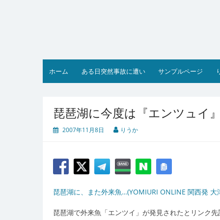
コ
ン
テ
ン
ツ
へ
ス
ホーム
ある日突然事故に遭い
サンプルページ
キ
ッ
プ
琵琶湖に今度は『エンツュイ
2007年11月8日
りうか
琵琶湖に、また外来魚…(YOMIURI ONLINE 関西発 
琵琶湖で外来魚「エンツイ」が発見されたとリンク先