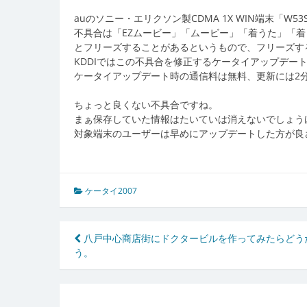
auのソニー・エリクソン製CDMA 1X WIN端末「W
不具合は「EZムービー」「ムービー」「着うた」「着
とフリーズすることがあるというもので、フリーズす
KDDIではこの不具合を修正するケータイアップデー
ケータイアップデート時の通信料は無料、更新には2
ちょっと良くない不具合ですね。
まぁ保存していた情報はたいていは消えないでしょう
対象端末のユーザーは早めにアップデートした方が良
ケータイ2007
投
八戸中心商店街にドクタービルを作ってみたらどう
う。
稿
ナ