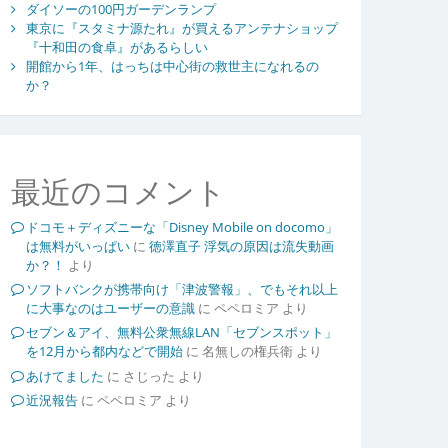
ダイソーの100円ガーデンランプ
東京に『スタミナ源たれ』が買えるアンテナショップ
『十和田の食卓』があるらしい
開館から1年、はっちは中心街の救世主になれるの
か？
最近のコメント
ドコモ＋ディズニーな「Disney Mobile on docomo」
は無料がいっぱい
に
徳澤直子 浮気の原因は流失動画
か？！
より
ソフトバンクが携帯向け「津波警報」、でもそれ以上
に大事なのはユーザーの意識
に
ペペロミア
より
セブン＆アイ、無料公衆無線LAN「セブンスポット」
を12月から都内などで開始
に
名無しの権兵衛
より
あけてました
に
さじった
より
近況報告
に
ペペロミア
より