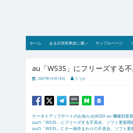
コ
ン
テ
ン
ツ
へ
ス
ホーム
ある日突然事故に遭い
サンプルページ
キ
ッ
プ
au「W53S」にフリーズする
2007年10月19日
りうか
ケータイアップデートのお知らせ(KDDI au 機種別更新情報
auの「W53S」にフリーズする不具合、ソフト更新開始(ケ
auの「W53S」にキー操作まわりの不具合、ソフト更新で対応