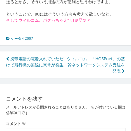
送るとかさ、そういう用途の方が便利と思うわけですよ。
ということで、auにはそういう方向も考えて欲しいなと。
そしてウィルコム、パクっちゃえ”＼(＠▽＠ /”
ケータイ2007
投
携帯電話の電源入れていただ
ウィルコム、「HOSPnet」の基
けで飛行機の無線に異常が発生
幹ネットワークシステム受注を
稿
発表
ナ
ビ
ゲ
コメントを残す
ー
メールアドレスが公開されることはありません。
※
が付いている欄は
必須項目です
シ
コメント
※
ョ