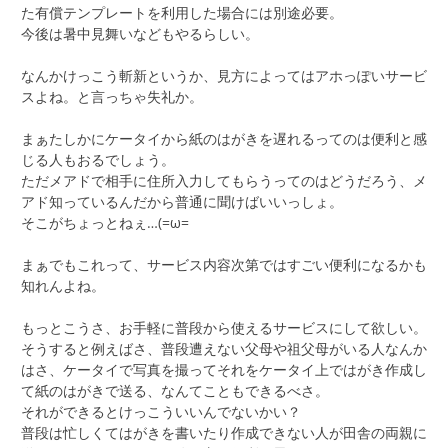
た有償テンプレートを利用した場合には別途必要。
今後は暑中見舞いなどもやるらしい。
なんかけっこう斬新というか、見方によってはアホっぽいサービ
スよね。と言っちゃ失礼か。
まぁたしかにケータイから紙のはがきを遅れるってのは便利と感
じる人もおるでしょう。
ただメアドで相手に住所入力してもらうってのはどうだろう、メ
アド知っているんだから普通に聞けばいいっしょ。
そこがちょっとねぇ…(=ω=
まぁでもこれって、サービス内容次第ではすごい便利になるかも
知れんよね。
もっとこうさ、お手軽に普段から使えるサービスにして欲しい。
そうすると例えばさ、普段遭えない父母や祖父母がいる人なんか
はさ、ケータイで写真を撮ってそれをケータイ上ではがき作成し
て紙のはがきで送る、なんてこともできるべさ。
それができるとけっこういいんでないかい？
普段は忙しくてはがきを書いたり作成できない人が田舎の両親に