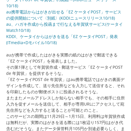
10/18)
au携帯電話からはがきが出せる「EZ ケータイPOST」サービス
の提供開始について〈別紙〉(KDDIニュースリリース10/18)
au、ハガキ作成から投函まで行なえる年賀状サービス(ケータイ
Watch10/18)
KDDI、ケータイからはがきを送る「EZ ケータイPOST」発表
(ITmedia+Dモバイル10/18)
auが携帯で作成したはがきを実際の紙のはがきで郵送できる
「EZ ケータイPOST」を発表しました。
その第1弾として年賀状作成・郵送サービス「EZ ケータイPOST
de 年賀状」を提供するそうな。
「EZ ケータイPOST de 年賀状」はau携帯電話ではがきの裏面デ
ザインを作成して、送り先住所などを入力して送信すると、それ
を印刷したものが郵便ポストに投函されるそうな。
またまたメールアドレスしか知らない相手でも、その相手に住所
入力を促すメールを送信して、相手が専用URLにアクセスして宛
先住所などを入力すると送ることが可能とのこと。
このサービスの期間は11月29日～1月15日、利用料は年賀状作成
は無料だが、実際のはがきを送る際には1枚辺り157円(はがき代
含む)だそうな。またデータ保管料月105円か別途必要らしく、ま