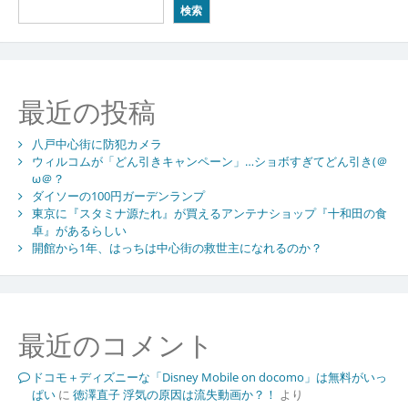
検索
最近の投稿
八戸中心街に防犯カメラ
ウィルコムが「どん引きキャンペーン」…ショボすぎてどん引き(＠
ω＠？
ダイソーの100円ガーデンランプ
東京に『スタミナ源たれ』が買えるアンテナショップ『十和田の食
卓』があるらしい
開館から1年、はっちは中心街の救世主になれるのか？
最近のコメント
ドコモ＋ディズニーな「Disney Mobile on docomo」は無料がいっ
ぱい
に
徳澤直子 浮気の原因は流失動画か？！
より