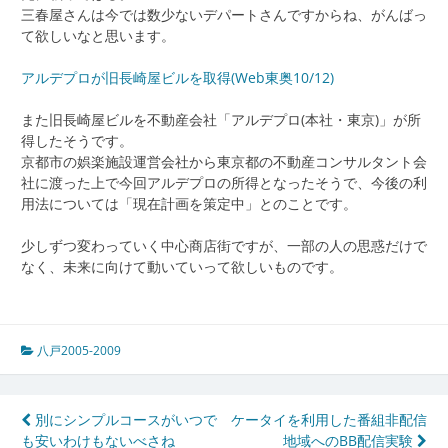
三春屋さんは今では数少ないデパートさんですからね、がんばっ
て欲しいなと思います。
アルデプロが旧長崎屋ビルを取得(Web東奥10/12)
また旧長崎屋ビルを不動産会社「アルデプロ(本社・東京)」が所
得したそうです。
京都市の娯楽施設運営会社から東京都の不動産コンサルタント会
社に渡った上で今回アルデプロの所得となったそうで、今後の利
用法については「現在計画を策定中」とのことです。
少しずつ変わっていく中心商店街ですが、一部の人の思惑だけで
なく、未来に向けて動いていって欲しいものです。
八戸2005-2009
投
別にシンプルコースがいつで
ケータイを利用した番組非配信
も安いわけもないべさね
地域へのBB配信実験