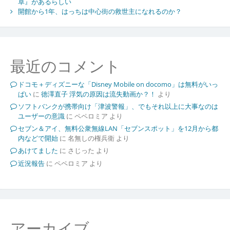
卓』があるらしい
開館から1年、はっちは中心街の救世主になれるのか？
最近のコメント
ドコモ＋ディズニーな「Disney Mobile on docomo」は無料がいっ
ぱい
に
徳澤直子 浮気の原因は流失動画か？！
より
ソフトバンクが携帯向け「津波警報」、でもそれ以上に大事なのは
ユーザーの意識
に
ペペロミア
より
セブン＆アイ、無料公衆無線LAN「セブンスポット」を12月から都
内などで開始
に
名無しの権兵衛
より
あけてました
に
さじった
より
近況報告
に
ペペロミア
より
アーカイブ