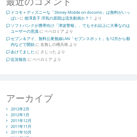
最近のコメント
ドコモ＋ディズニーな「Disney Mobile on docomo」は無料がいっ
ぱい
に
徳澤直子 浮気の原因は流失動画か？！
より
ソフトバンクが携帯向け「津波警報」、でもそれ以上に大事なのは
ユーザーの意識
に
ペペロミア
より
セブン＆アイ、無料公衆無線LAN「セブンスポット」を12月から都
内などで開始
に
名無しの権兵衛
より
あけてました
に
さじった
より
近況報告
に
ペペロミア
より
アーカイブ
2012年2月
2012年1月
2011年12月
2011年11月
2011年10月