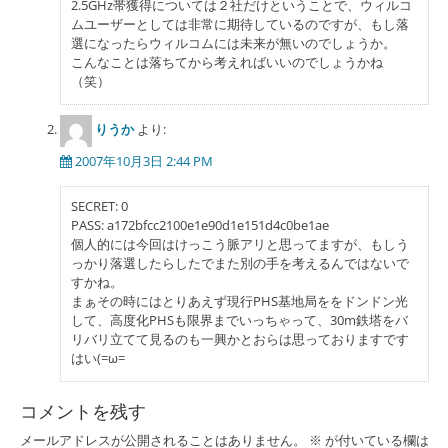
ン
2.5GHz帯獲得については２社だけということで、ウィルコ
ムユーザーとしては非常に期待しているのですが、もし落
選になったらウィルコムには未来が無いのでしょうか。
こんなことは落ちてから考えればいいのでしょうかね
（笑）
りうか
より:
2007年10月3日 2:44 PM
SECRET: 0
PASS: a172bfcc2100e1e90d1e151d4c0be1ae
個人的には今回はけっこう脈アリと思ってますが、もしう
っかり落選したらしたでまた別の手を考えるんではないで
すかね。
まぁその時にはとりあえず現行PHS基地局ををドンドン光
して、高度化PHSも限界までいっちゃって、30m鉄塔をバ
リバリ立てて見るのも一興かとおらは思っておりますです
はい(=ω=
コメントを残す
メールアドレスが公開されることはありません。
※
が付いている欄は