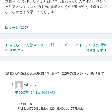
ブロードバンドという辺りはどこも変わらないのですが、携帯キ
ャリアとウィルコムではその道筋というか展開がかなり違うんで
ないなかとそう思っております。
ケータイ2007
投
ふぇちゅいん教ストラップ配
アイピーモバイル、いまだ混迷
布中 in mixi
おさまらず
稿
ナ
ビ
“
次世代PHSはたぶん収益だせるべ
” に2件のコメントがあります
ゲ
kei
より:
ー
2007年10月3日 10:11 AM
シ
ョ
SECRET: 0
PASS: c072608e3bbc412541b09ade1717b0da