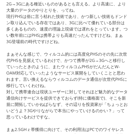
2G→3Gにある種近いものがあるとも言える。より高速に、より
大量のデータのやりとりを、ってね。
現行PHSは俗に言う枯れた技術であり、かつ新しい技術もドンド
ン取り込んでいる存在ではあり、3Gに比べて優れている部分は
多くあるものの、速度の理論上現値では遅れをとっています。つ
い数年前にはPHSは携帯よりも高速だったんですけどね、まぁ
3G登場前の時代ですけどね。
まぁそんな感じで、ウィルコム的には高度化PHSのその先に次世
代PHSを見据えているわけで、かつて携帯が2G→3Gへと移行し
ていったときのように、またウィルコムPHSがだんだんとW-
OAM対応していったようなサービス展開をしていくことと思わ
れます。言い換えるならウィルコムのデータ通信が次世代PHSに
移行していくわけね。
対して携帯連合は現状ユーザーに対してそれほど魅力的なデータ
通信向けサービスを提供できておらず(特に価格面で)、そこを新
規に開拓していかねばらなず、その辺りを投資家が「ちょっとお
いどうよ？3Gやりながらで本当にやっていけるのかい？」って
思っているわけですな。
まぁ2.5GHｚ帯獲得に向けて、その利用法はPCでのワイヤレス