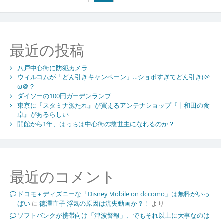
最近の投稿
八戸中心街に防犯カメラ
ウィルコムが「どん引きキャンペーン」…ショボすぎてどん引き(＠
ω＠？
ダイソーの100円ガーデンランプ
東京に『スタミナ源たれ』が買えるアンテナショップ『十和田の食
卓』があるらしい
開館から1年、はっちは中心街の救世主になれるのか？
最近のコメント
ドコモ＋ディズニーな「Disney Mobile on docomo」は無料がいっ
ぱい
に
徳澤直子 浮気の原因は流失動画か？！
より
ソフトバンクが携帯向け「津波警報」、でもそれ以上に大事なのは