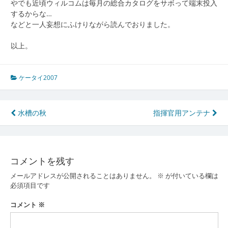
やでも近頃ウィルコムは毎月の総合カタログをサボって端末投入
するからな…
などと一人妄想にふけりながら読んでおりました。
以上。
ケータイ2007
投
水槽の秋
指揮官用アンテナ
稿
ナ
コメントを残す
ビ
メールアドレスが公開されることはありません。
※
が付いている欄は
ゲ
必須項目です
ー
コメント
※
シ