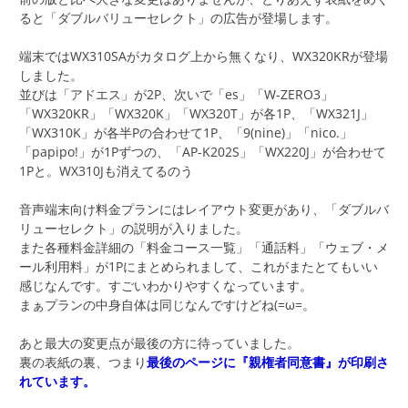
ると「ダブルバリューセレクト」の広告が登場します。
端末ではWX310SAがカタログ上から無くなり、WX320KRが登場
しました。
並びは「アドエス」が2P、次いで「es」「W-ZERO3」
「WX320KR」「WX320K」「WX320T」が各1P、「WX321J」
「WX310K」が各半Pの合わせて1P、「9(nine)」「nico.」
「papipo!」が1Pずつの、「AP-K202S」「WX220J」が合わせて
1Pと。WX310Jも消えてるのう
音声端末向け料金プランにはレイアウト変更があり、「ダブルバ
リューセレクト」の説明が入りました。
また各種料金詳細の「料金コース一覧」「通話料」「ウェブ・メ
ール利用料」が1Pにまとめられまして、これがまたとてもいい
感じなんです。すごいわかりやすくなっています。
まぁプランの中身自体は同じなんですけどね(=ω=。
あと最大の変更点が最後の方に待っていました。
裏の表紙の裏、つまり
最後のページに『親権者同意書』が印刷さ
れています。