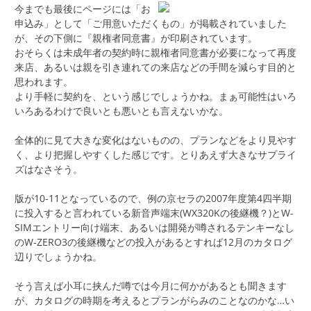
今までも最後にページには「お
申込み」として「ご用意いただくもの」が掲載されていました
が、その下側に『親権者同意書』が印刷されています。
おそらくは未成年者の契約時に親権者同意書が必要になって再度
来店、あるいは親を引き連れての来店などの手間を減らす目的と
思われます。
より手軽に契約を、という感じでしょうかね。まぁ可能性はいろ
いろあるわけで良いとも悪いとも言えないかな。
全体的に見て大きな変化はないものの、プランなどをより見やす
く、より把握しやすくした感じです。とりあえず大きなサプライ
ズはなさそう。
版が10-11となっているので、例の京セラの2007年度第4四半期
に投入すると言われている新音声端末(WX320Kの後継機？)とW-
SIMエントリー向け端末、あるいは開発が噂されるテンキーなし
のW-ZERO3の後継機などの投入があるとすれば12月のカタログ
辺りでしょうかね。
そう言えば小耳に挟んだ噂では今月に何かがあるとも聞きます
が、カタログの時期を考えるとプランがらみのことなのかな…い