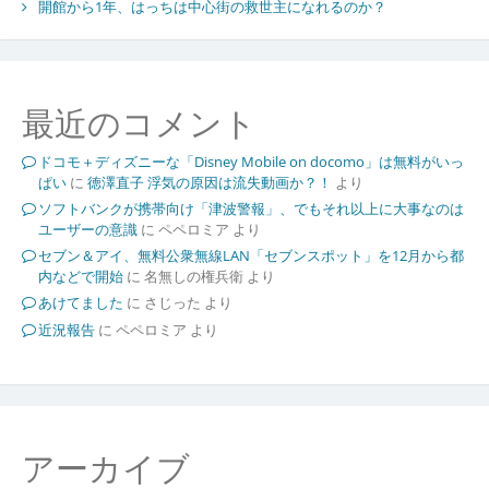
開館から1年、はっちは中心街の救世主になれるのか？
最近のコメント
ドコモ＋ディズニーな「Disney Mobile on docomo」は無料がいっ
ぱい
に
徳澤直子 浮気の原因は流失動画か？！
より
ソフトバンクが携帯向け「津波警報」、でもそれ以上に大事なのは
ユーザーの意識
に
ペペロミア
より
セブン＆アイ、無料公衆無線LAN「セブンスポット」を12月から都
内などで開始
に
名無しの権兵衛
より
あけてました
に
さじった
より
近況報告
に
ペペロミア
より
アーカイブ