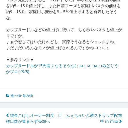
を約5～15％値上げし、また日清フーズも家庭用パスタの価格を
約9～13％、家庭用小麦粉を3～5％値上げすると発表したそう
な。
カップヌードルなどの値上げに続いて、ちくわやパスタも値上が
りですか。
まぁ予想してはいたけれども、実際そうなるとショックよね。
まだまだいろんなモノが値上げされるんですかね…(；ω；
▼参考リンク▼
カップヌードルが15円高くなるそうな(；ω；ω；ω；(みどりう
かブログ9/5)
食べ物･飲み物
投
純金こけしオーナー制度、目
ふぇちゅいん教ストラップ配布
標口数が集まらず売却へ
中 in mixi
稿