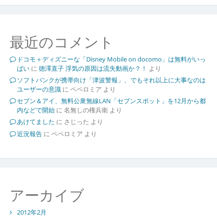
最近のコメント
ドコモ＋ディズニーな「Disney Mobile on docomo」は無料がいっ
ぱい
に
徳澤直子 浮気の原因は流失動画か？！
より
ソフトバンクが携帯向け「津波警報」、でもそれ以上に大事なのは
ユーザーの意識
に
ペペロミア
より
セブン＆アイ、無料公衆無線LAN「セブンスポット」を12月から都
内などで開始
に
名無しの権兵衛
より
あけてました
に
さじった
より
近況報告
に
ペペロミア
より
アーカイブ
2012年2月