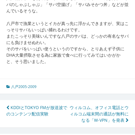
バのしゃぶしゃぶ」「サバ空揚げ」「サバみそかつ丼」などが並
んでいるそうな。
八戸市で漁業というとイカが真っ先に浮かんできますが、実はこ
っそりサバもいっぱい捕れるわけです。
またこっそり美味いんですな八戸のサバは、どっかの有名なサバ
にも負けませぬわい。
そのサバをいっぱい使うというのですから、とりあえず子供に
DHA大量摂取させる為に家族で食べに行ってみてはいかがか
と、そう思いました。
八戸2005-2009
投
KDDIとTOKYO FMが放送波で
ウィルコム、オフィス電話とウ
のコンテンツ配信実験
ィルコム端末間の通話が無料に
稿
なる「W-VPN」を発表
ナ