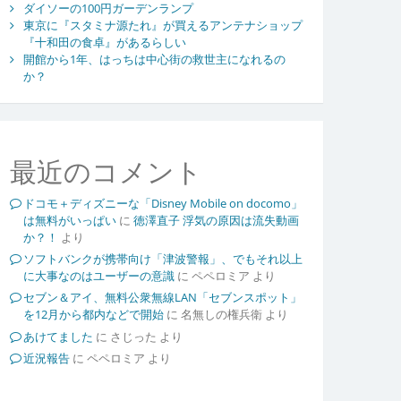
ダイソーの100円ガーデンランプ
東京に『スタミナ源たれ』が買えるアンテナショップ
『十和田の食卓』があるらしい
開館から1年、はっちは中心街の救世主になれるの
か？
最近のコメント
ドコモ＋ディズニーな「Disney Mobile on docomo」
は無料がいっぱい
に
徳澤直子 浮気の原因は流失動画
か？！
より
ソフトバンクが携帯向け「津波警報」、でもそれ以上
に大事なのはユーザーの意識
に
ペペロミア
より
セブン＆アイ、無料公衆無線LAN「セブンスポット」
を12月から都内などで開始
に
名無しの権兵衛
より
あけてました
に
さじった
より
近況報告
に
ペペロミア
より