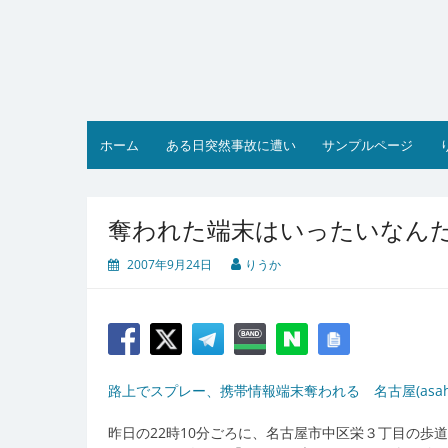
コ
ン
テ
ン
ツ
へ
ス
ホーム
ある日突然事故に遭い
サンプルページ
キ
ッ
プ
奪われた端末はいったいなん
2007年9月24日
りうか
路上でスプレー、携帯情報端末奪われる 名古屋(asahi.c
昨日の22時10分ごろに、名古屋市中区栄３丁目の歩