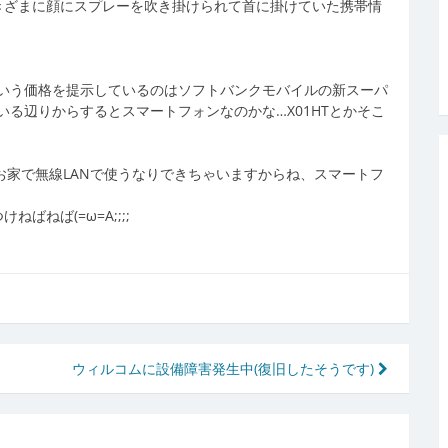
きざまに顔にスプレーを吹き掛けられて首に掛けていた携帯情
いう価格を提示しているのはソフトバンクモバイルの新スーパ
る辺りからするとスマートフォンなのかな…X01HTとかそこ
お家で無線LANで使うなりできちゃいますからね、スマートフ
ねば(=ω=A;;;;
ウィルコムに設備障害発生中(復旧したそうです)