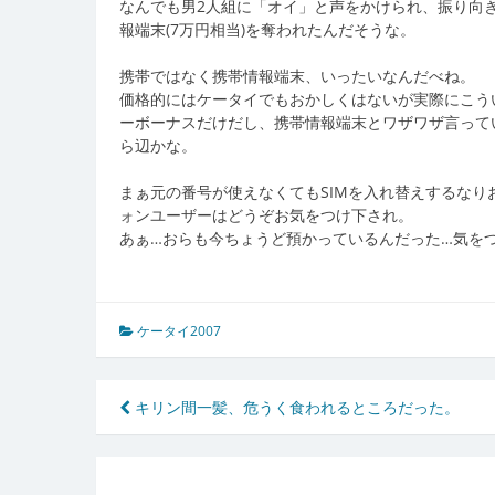
なんでも男2人組に「オイ」と声をかけられ、振り向
報端末(7万円相当)を奪われたんだそうな。
携帯ではなく携帯情報端末、いったいなんだべね。
価格的にはケータイでもおかしくはないが実際にこう
ーボーナスだけだし、携帯情報端末とワザワザ言ってい
ら辺かな。
まぁ元の番号が使えなくてもSIMを入れ替えするなり
ォンユーザーはどうぞお気をつけ下され。
あぁ…おらも今ちょうど預かっているんだった…気をつけねば
ケータイ2007
投
キリン間一髪、危うく食われるところだった。
稿
ナ