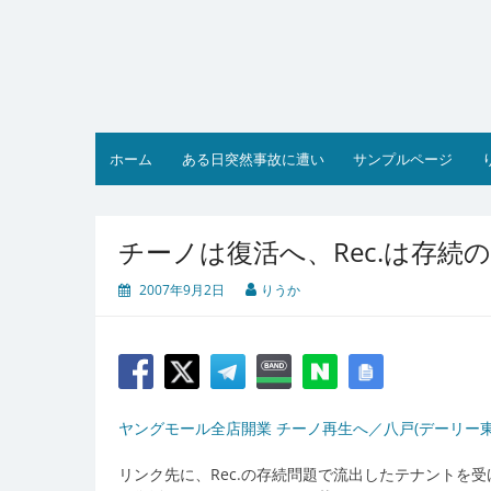
コ
ン
テ
ン
ツ
へ
ス
ホーム
ある日突然事故に遭い
サンプルページ
キ
ッ
プ
チーノは復活へ、Rec.は存続
2007年9月2日
りうか
ヤングモール全店開業 チーノ再生へ／八戸(デーリー東北
リンク先に、Rec.の存続問題で流出したテナントを