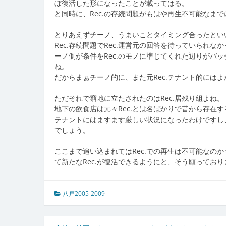
ぼ復活した形になったことが載ってはる。
と同時に、Rec.の存続問題がもはや再生不可能なま
とりあえずチーノ、うまいことタイミング合ったとい
Rec.存続問題でRec.運営元の回答を待っていられな
ーノ側が条件をRec.のモノに準じてくれた辺りがバッ
ね。
だからまぁチーノ的に、また元Rec.テナント的には
ただそれで窮地に立たされたのはRec.居残り組よね。
地下の飲食店は元々Rec.とは名ばかりで昔から存在
テナントにはますます厳しい状況になったわけですし、
でしょう。
ここまで追い込まれてはRec.での再生は不可能なの
て新たなRec.が復活できるようにと、そう願っており
八戸2005-2009