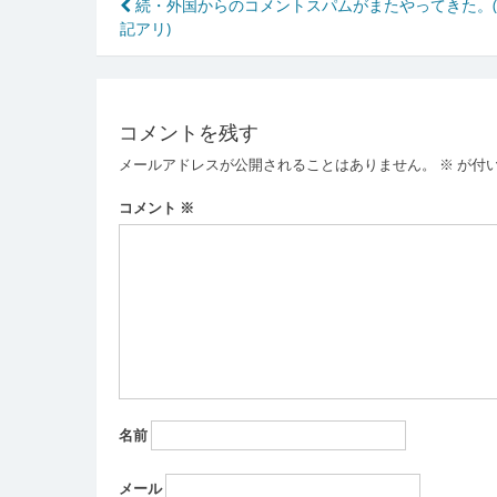
投
続・外国からのコメントスパムがまたやってきた。
記アリ)
稿
ナ
ビ
コメントを残す
ゲ
メールアドレスが公開されることはありません。
※
が付
ー
コメント
※
シ
ョ
ン
名前
メール