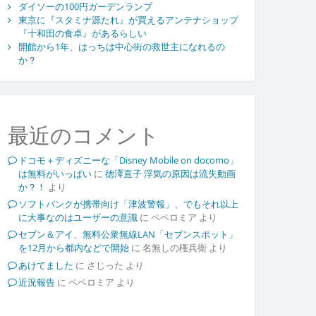
ダイソーの100円ガーデンランプ
東京に『スタミナ源たれ』が買えるアンテナショップ
『十和田の食卓』があるらしい
開館から1年、はっちは中心街の救世主になれるの
か？
最近のコメント
ドコモ＋ディズニーな「Disney Mobile on docomo」
は無料がいっぱい
に
徳澤直子 浮気の原因は流失動画
か？！
より
ソフトバンクが携帯向け「津波警報」、でもそれ以上
に大事なのはユーザーの意識
に
ペペロミア
より
セブン＆アイ、無料公衆無線LAN「セブンスポット」
を12月から都内などで開始
に
名無しの権兵衛
より
あけてました
に
さじった
より
近況報告
に
ペペロミア
より