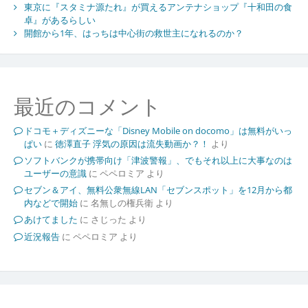
東京に『スタミナ源たれ』が買えるアンテナショップ『十和田の食
卓』があるらしい
開館から1年、はっちは中心街の救世主になれるのか？
最近のコメント
ドコモ＋ディズニーな「Disney Mobile on docomo」は無料がいっ
ぱい
に
徳澤直子 浮気の原因は流失動画か？！
より
ソフトバンクが携帯向け「津波警報」、でもそれ以上に大事なのは
ユーザーの意識
に
ペペロミア
より
セブン＆アイ、無料公衆無線LAN「セブンスポット」を12月から都
内などで開始
に
名無しの権兵衛
より
あけてました
に
さじった
より
近況報告
に
ペペロミア
より