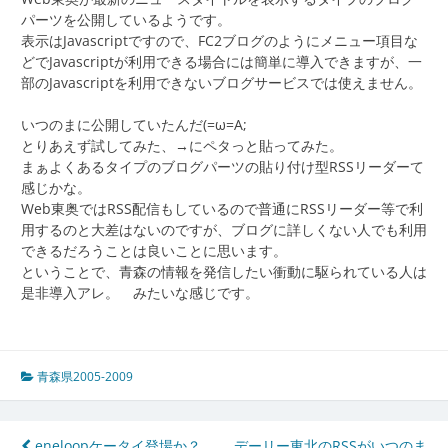
パーツを公開しているようです。
表示はJavascriptですので、FC2ブログのようにメニュー項目な
どでJavascriptが利用できる場合には簡単に導入できますが、一
部のJavascriptを利用できないブログサービスでは使えません。
いつのまに公開していたんだ(=ω=A;
とりあえず試してみた、→にペタっと貼ってみた。
まぁよくあるタイプのブログパーツの貼り付け型RSSリーダーて
感じかな。
Web東奥ではRSS配信もしているので普通にRSSリーダー等で利
用するのと大差はないのですが、ブログに詳しくない人でも利用
できるだろうことは良いことに思います。
ということで、青森の情報を発信したい衝動に駆られている人は
是非導入アレ。 みたいな感じです。
青森県2005-2009
eneloopケータイ登場か？
デーリー東北のRSSがいつのま