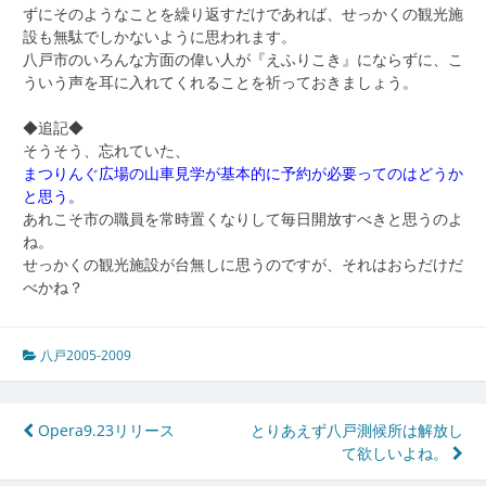
ずにそのようなことを繰り返すだけであれば、せっかくの観光施
設も無駄でしかないように思われます。
八戸市のいろんな方面の偉い人が『えふりこき』にならずに、こ
ういう声を耳に入れてくれることを祈っておきましょう。
◆追記◆
そうそう、忘れていた、
まつりんぐ広場の山車見学が基本的に予約が必要ってのはどうか
と思う。
あれこそ市の職員を常時置くなりして毎日開放すべきと思うのよ
ね。
せっかくの観光施設が台無しに思うのですが、それはおらだけだ
べかね？
八戸2005-2009
投
Opera9.23リリース
とりあえず八戸測候所は解放し
て欲しいよね。
稿