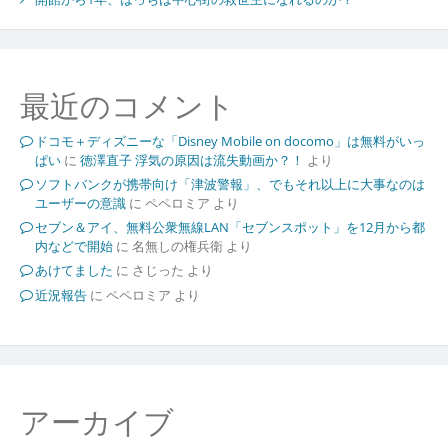
最近のコメント
ドコモ＋ディズニーな「Disney Mobile on docomo」は無料がいっ
ぱい
に
徳澤直子 浮気の原因は流失動画か？！
より
ソフトバンクが携帯向け「津波警報」、でもそれ以上に大事なのは
ユーザーの意識
に
ペペロミア
より
セブン＆アイ、無料公衆無線LAN「セブンスポット」を12月から都
内などで開始
に
名無しの権兵衛
より
あけてました
に
さじった
より
近況報告
に
ペペロミア
より
アーカイブ