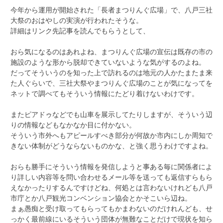
今年から運用が開始された「長者まつりんぐ広場」で、八戸三社
大祭のおはやしの実演が行われたそうな。
詳細はリンク先記事を読んでもらうとして、
おら気になるのはあれよね、まつりんぐ広場の宣伝は既存の市の
施設のような形から脱却できていないような気がするのよね。
だってそういうのを知った上で訪れるのは地元の人かたまたま来
た人ぐらいで、三社大祭やまつりんぐ広場のことが気になってを
ネットで調べてもそういう情報にたどり着けないわけです。
またピアドゥなどでも山車を展示してたりしますが、そういう辺
りの情報などもなかなか目に付かない。
そういう市外へもアピールすべき部分が何故か市内にしか周知で
きない体制がどうならないものかな、と強く思うわけですよね。
おらも勝手にそういう情報を発信しようと事ある毎に関係者によ
り詳しい内容等を問い合わせるメール等を送っても返信すらもら
えなかったりするんですけどね、何処とは言わないけれども八戸
市庁とか八戸観光コンベンション協会とかそこいら辺ね。
まぁ愚痴と受け取ってもらってもかまわないのだけれんども、せ
っかく最前線にいるそういう団体が無難なことだけで現状を知ら